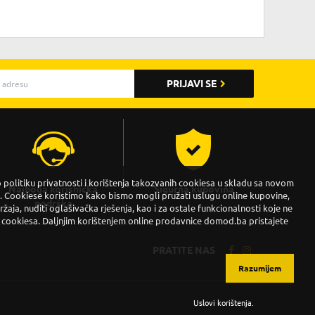
PRIJAVI SE
politiku privatnosti i korištenja takozvanih cookiesa u skladu sa novom
Najbolja korisnička
Sigurna kupovina
Cookiese koristimo kako bismo mogli pružati uslugu online kupovine,
podrška
držaja, nuditi oglašivačka rješenja, kao i za ostale funkcionalnosti koje ne
 cookiesa. Daljnjim korištenjem online prodavnice domod.ba pristajete
PRATITE NAS
Razumijem
Uslovi korištenja
.