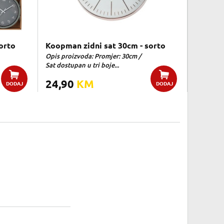
orto
Koopman zidni sat 30cm - sorto
Opis proizvoda: Promjer: 30cm /
Sat dostupan u tri boje...
24,90
KM
DODAJ
DODAJ