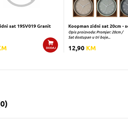
idni sat 19SV019 Granit
Koopman zidni sat 20cm - s
Opis proizvoda: Promjer: 20cm /
Sat dostupan u tri boje...
KM
12,90
KM
DODAJ
(
0
)