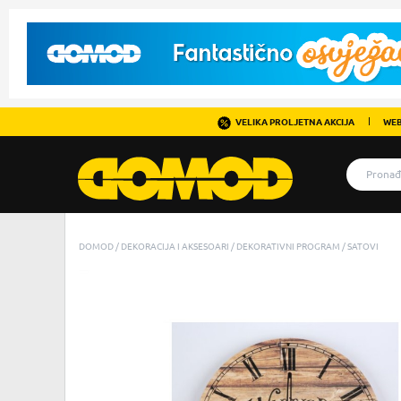
VELIKA PROLJETNA AKCIJA
WEB
DOMOD
DEKORACIJA I AKSESOARI
DEKORATIVNI PROGRAM
SATOVI