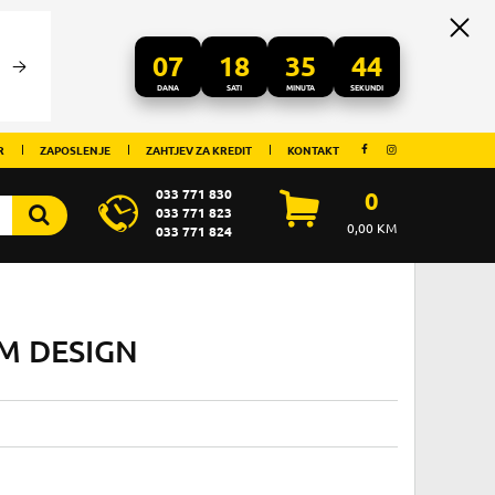
07
18
35
44
DANA
SATI
MINUTA
SEKUNDI
R
ZAPOSLENJE
ZAHTJEV ZA KREDIT
KONTAKT
033 771 830
0
033 771 823
0,00
KM
033 771 824
M DESIGN