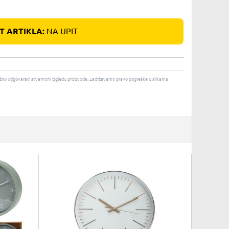
 ARTIKLA:
NA UPIT
u nužno odgovarati stvarnom izgledu proizvoda. Zadržavamo pravo pogreške u slikama