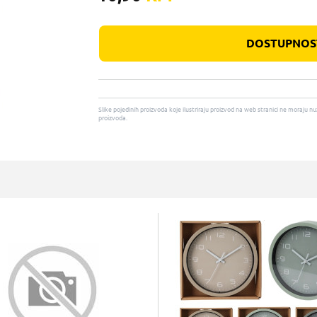
DOSTUPNOST
Slike pojedinih proizvoda koje ilustriraju proizvod na web stranici ne moraj
proizvoda.