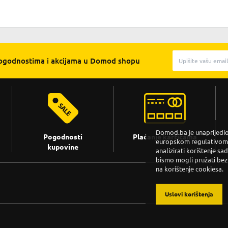
pogodnostima i akcijama u Domod shopu
Domod.ba je unaprijedio 
Pogodnosti
Plaćanje karticama
europskom regulativom. 
kupovine
analizirati korištenje sa
bismo mogli pružati bez
na korištenje cookiesa.
Uslovi korištenja