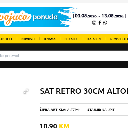
 OUTLET
NOVOSTI
O NAMA
LOKACIJE
KATALOZI
NEWSLETTE
SAT RETRO 30CM ALTO
ŠIFRA ARTIKLA:
ALT7941
STANJE:
NA UPIT
10,90
KM