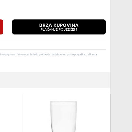
BRZA KUPOVINA
PLAĆANJE POUZEĆEM
u nužno odgovarati stvarnom izgledu proizvoda. Zadržavamo pravo pogreške u slikama