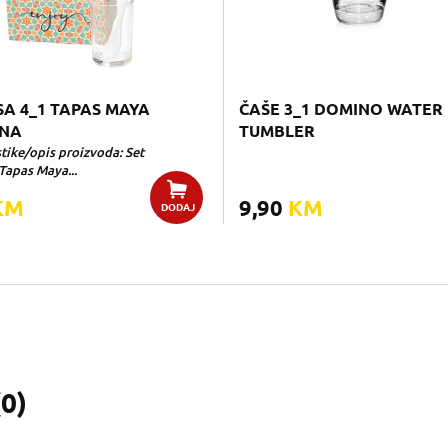
SA 4_1 TAPAS MAYA
ČAŠE 3_1 DOMINO WATER
NA
TUMBLER
tike/opis proizvoda: Set
Tapas Maya...
KM
9,90
KM
DODAJ
(
0
)