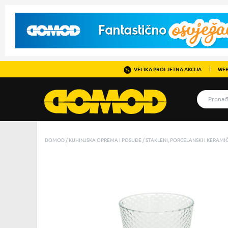
VELIKA PROLJETNA AKCIJA
WEB
DOMOD
KUHINJSKA OPREMA I POSUĐE
STAKLENI, PORCELANSKI I KERAM