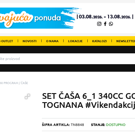
 OUTLET
NOVOSTI
O NAMA
LOKACIJE
KATALOZI
NEWSLETTE
IČKI PROGRAM
ČAŠE
SET ČAŠA 6_1 340CC 
TOGNANA #Vikendakci
ŠIFRA ARTIKLA:
TN8848
STANJE:
DOSTUPNO