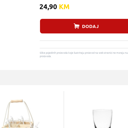
24,90
KM
DODAJ
Slike pojedinih proizvoda koje ilustriraju proizvod na web stranici ne moraj
proizvoda.