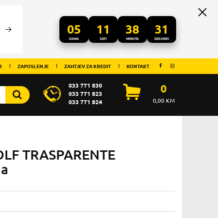
05
11
38
31
DANA
SATI
MINUTA
SEKUNDI
R
ZAPOSLENJE
ZAHTJEV ZA KREDIT
KONTAKT
033 771 830
0
033 771 823
0,00
KM
033 771 824
GOLF TRASPARENTE
ja