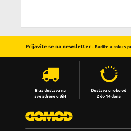
Prijavite se na newsletter
- Budite u toku s 
Brza dostava na
Dostava u roku od
sve adrese u BiH
2 do 14 dana