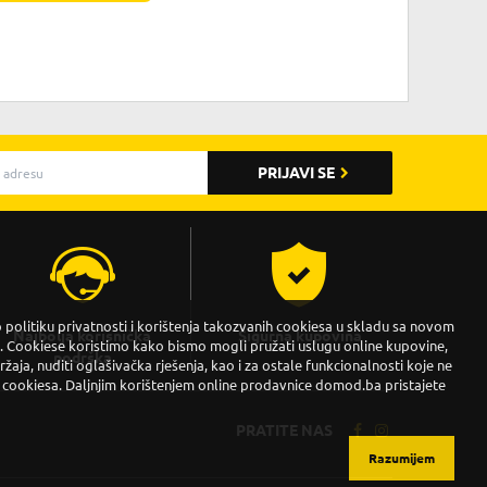
PRIJAVI SE
politiku privatnosti i korištenja takozvanih cookiesa u skladu sa novom
Najbolja korisnička
Sigurna kupovina
Cookiese koristimo kako bismo mogli pružati uslugu online kupovine,
podrška
držaja, nuditi oglašivačka rješenja, kao i za ostale funkcionalnosti koje ne
 cookiesa. Daljnjim korištenjem online prodavnice domod.ba pristajete
PRATITE NAS
Razumijem