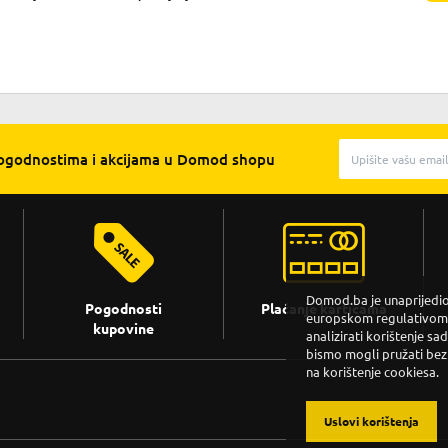
pogodnostima i akcijama u Domod shopu
Domod.ba je unaprijedio 
Pogodnosti
Plaćanje karticama
europskom regulativom. 
kupovine
analizirati korištenje sa
bismo mogli pružati bez
na korištenje cookiesa.
Uslovi korištenja