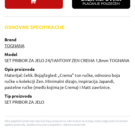
PLAĆANJE POUZEĆEM
OSNOVNE SPECIFIKACIJE
Brend
TOGNANA
Model
SET PRIBOR ZA JELO 24/1ANTONY ZEN CREMA 1,8mm TOGNANA
Opis proizvoda
Materijal: čelik. Boja/izgled: „Crema” ton ručke, odnosno boja
ručke u kolekciji Zen. Minimalni dizajn, inspiracija Japandi,
pastelne ručke (među kojima je Crema) i Matt završnice.
Tip proizvoda
SET PRIBOR ZA JELO
Slike pojedinih proizvoda koje ilustriraju proizvod na web stranici ne moraju nužno odgovarati stvarnom
izgledu proizvoda. Zadržavamo pravo pogreške u slikama proizvoda.