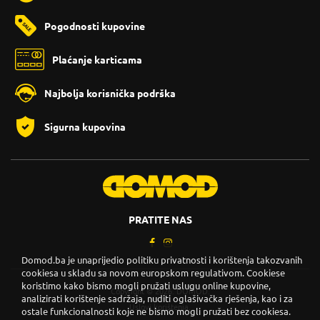
Pogodnosti kupovine
Plaćanje karticama
Najbolja korisnička podrška
Sigurna kupovina
PRATITE NAS
Domod.ba je unaprijedio politiku privatnosti i korištenja takozvanih
cookiesa u skladu sa novom europskom regulativom. Cookiese
koristimo kako bismo mogli pružati uslugu online kupovine,
Copyright © 2026. DOMOD.
analizirati korištenje sadržaja, nuditi oglašivačka rješenja, kao i za
Uslovi korištenja
.
ostale funkcionalnosti koje ne bismo mogli pružati bez cookiesa.