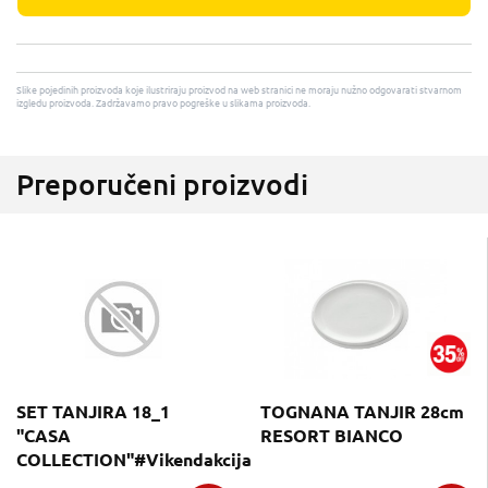
Slike pojedinih proizvoda koje ilustriraju proizvod na web stranici ne moraju nužno odgovarati stvarnom
izgledu proizvoda. Zadržavamo pravo pogreške u slikama proizvoda.
Preporučeni proizvodi
SET TANJIRA 18_1
TOGNANA TANJIR 28cm
"CASA
RESORT BIANCO
COLLECTION"#Vikendakcija