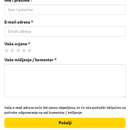
Ime i prezime *
E-mail adresa *
Vaša ocjena *
Vaše mišljenje / komentar *
Vaša e-mail adresa neće biti javno objavljena, te će ista poslužiti isključivo za
potrebe odgovaranja na vaš komentar / mišljenje.
Pošalji