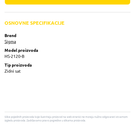
OSNOVNE SPECIFIKACIJE
Brend
Sigma
Model proizvoda
HS-2120-B
Tip proizvoda
Zidni sat
Slike pojedinih proizvoda koje ilustriraju proizvod na web stranici ne moraju nužno odgovarati stvarnom
izgledu proizvoda. Zadržavamo pravo pogreške u slikama proizvoda.