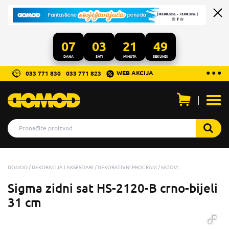
07
03
21
48
DANA
SATI
MINUTA
SEKUNDI
...
● ● ●
WEB AKCIJA
033 771 830
033 771 823
Otvo
men
DOMOD
DEKORACIJA I AKSESOARI
DEKORATIVNI PROGRAM
SATOVI
Sigma zidni sat HS-2120-B crno-bijeli
31 cm