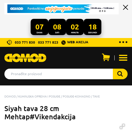
07
08
02
18
DANA
SATI
MINUTA
SEKUNDI
...
● ● ●
WEB AKCIJA
033 771 830
033 771 823
Otvo
men
DOMOD
KUHINJSKA OPREMA I POSUĐE
POSUĐE-KOMADNO
TAVE
Siyah tava 28 cm
Mehtap#Vikendakcija