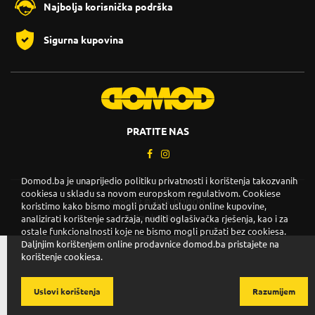
Najbolja korisnička podrška
Sigurna kupovina
PRATITE NAS
Domod.ba je unaprijedio politiku privatnosti i korištenja takozvanih
cookiesa u skladu sa novom europskom regulativom. Cookiese
Copyright © 2026. DOMOD.
koristimo kako bismo mogli pružati uslugu online kupovine,
Uslovi korištenja
.
analizirati korištenje sadržaja, nuditi oglašivačka rješenja, kao i za
ostale funkcionalnosti koje ne bismo mogli pružati bez cookiesa.
Daljnjim korištenjem online prodavnice domod.ba pristajete na
korištenje cookiesa.
Uslovi korištenja
Razumijem