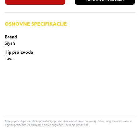
OSNOVNE SPECIFIKACIJE
Brend
Siyah
Tip proizvoda
Tava
Slike pojedinih proizvoda koje ilustriraju proizvod na web stranici ne moraju nužno odgovarati stvarnom
izgledu proizvoda. Zadržavamo pravo pogreške u slikama proizvoda.