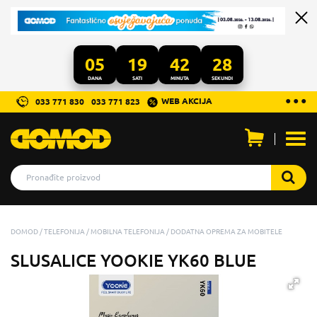
05
19
42
28
DANA
SATI
MINUTA
SEKUNDI
...
● ● ●
WEB AKCIJA
033 771 830
033 771 823
Otvo
men
DOMOD
TELEFONIJA
MOBILNA TELEFONIJA
DODATNA OPREMA ZA MOBITELE
SLUSALICE YOOKIE YK60 BLUE