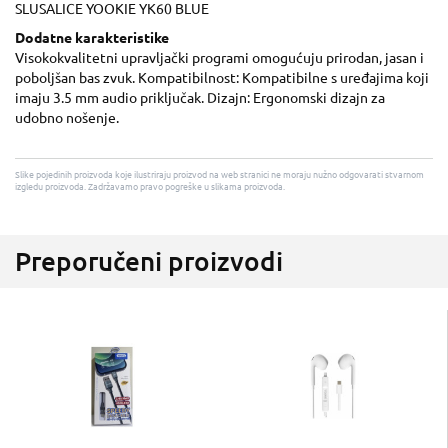
SLUSALICE YOOKIE YK60 BLUE
Dodatne karakteristike
Visokokvalitetni upravljački programi omogućuju prirodan, jasan i
poboljšan bas zvuk. Kompatibilnost: Kompatibilne s uređajima koji
imaju 3.5 mm audio priključak. Dizajn: Ergonomski dizajn za
udobno nošenje.
Slike pojedinih proizvoda koje ilustriraju proizvod na web stranici ne moraju nužno odgovarati stvarnom
izgledu proizvoda. Zadržavamo pravo pogreške u slikama proizvoda.
Preporučeni proizvodi