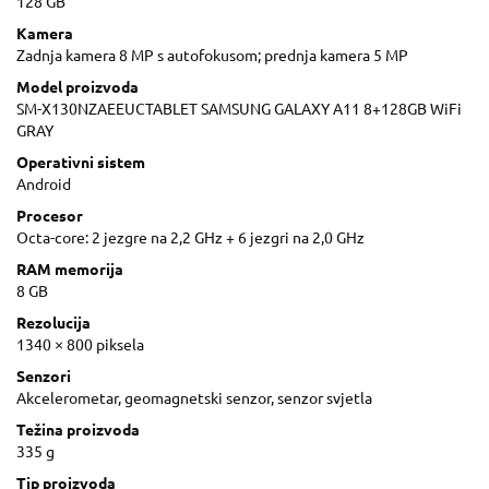
128 GB
Kamera
Zadnja kamera 8 MP s autofokusom; prednja kamera 5 MP
Model proizvoda
SM-X130NZAEEUCTABLET SAMSUNG GALAXY A11 8+128GB WiFi
GRAY
Operativni sistem
Android
Procesor
Octa-core: 2 jezgre na 2,2 GHz + 6 jezgri na 2,0 GHz
RAM memorija
8 GB
Rezolucija
1340 × 800 piksela
Senzori
Akcelerometar, geomagnetski senzor, senzor svjetla
Težina proizvoda
335 g
Tip proizvoda