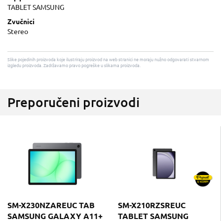
TABLET SAMSUNG
Zvučnici
Stereo
Slike pojedinih proizvoda koje ilustriraju proizvod na web stranici ne moraju nužno odgovarati stvarnom
izgledu proizvoda. Zadržavamo pravo pogreške u slikama proizvoda.
Preporučeni proizvodi
SM-X230NZAREUC TAB
SM-X210RZSREUC
SAMSUNG GALAXY A11+
TABLET SAMSUNG