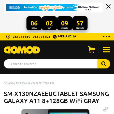
06
02
09
56
DANA
SATI
MINUTA
SEKUNDI
...
● ● ●
WEB AKCIJA
033 771 830
033 771 823
Otvo
men
DOMOD
TELEFONIJA
TABLETI
TABLETI
SM-X130NZAEEUCTABLET SAMSUNG
GALAXY A11 8+128GB WiFi GRAY