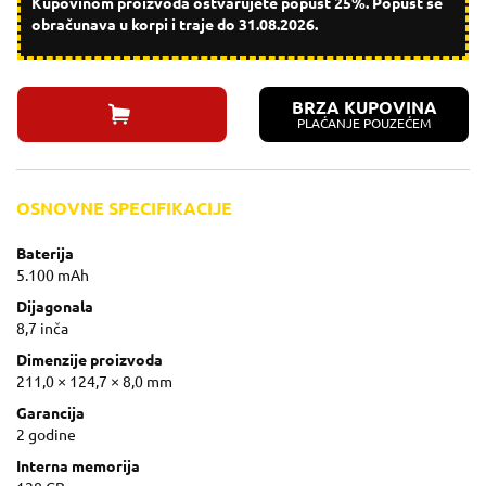
Kupovinom proizvoda ostvarujete popust 25%. Popust se
obračunava u korpi i traje do 31.08.2026.
BRZA KUPOVINA
PLAĆANJE POUZEĆEM
OSNOVNE SPECIFIKACIJE
Baterija
5.100 mAh
Dijagonala
8,7 inča
Dimenzije proizvoda
211,0 × 124,7 × 8,0 mm
Garancija
2 godine
Interna memorija