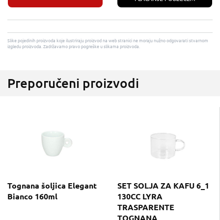
Slike pojedinih proizvoda koje ilustriraju proizvod na web stranici ne moraju nužno odgovarati stvarnom
izgledu proizvoda. Zadržavamo pravo pogreške u slikama proizvoda.
Preporučeni proizvodi
Tognana šoljica Elegant
SET SOLJA ZA KAFU 6_1
Bianco 160ml
130CC LYRA
TRASPARENTE
TOGNANA