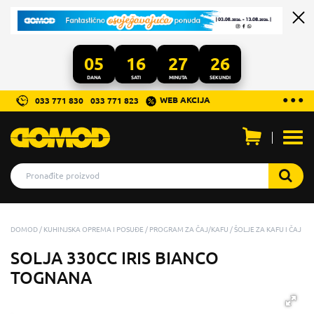
05
16
27
26
DANA
SATI
MINUTA
SEKUNDI
...
● ● ●
WEB AKCIJA
033 771 830
033 771 823
Otvo
men
DOMOD
KUHINJSKA OPREMA I POSUĐE
PROGRAM ZA ČAJ/KAFU
ŠOLJE ZA KAFU I ČAJ
SOLJA 330CC IRIS BIANCO
TOGNANA