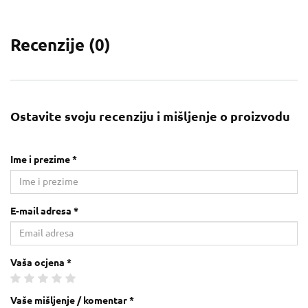
Recenzije (
0
)
Ostavite svoju recenziju i mišljenje o proizvodu
Ime i prezime *
E-mail adresa *
Vaša ocjena *
Vaše mišljenje / komentar *