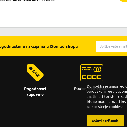
pogodnostima i akcijama u Domod shopu
Domod.ba je unaprijedio 
Pogodnosti
Plaćanje karticama
europskom regulativom. 
kupovine
analizirati korištenje sa
bismo mogli pružati bez
na korištenje cookiesa.
Uslovi korištenja