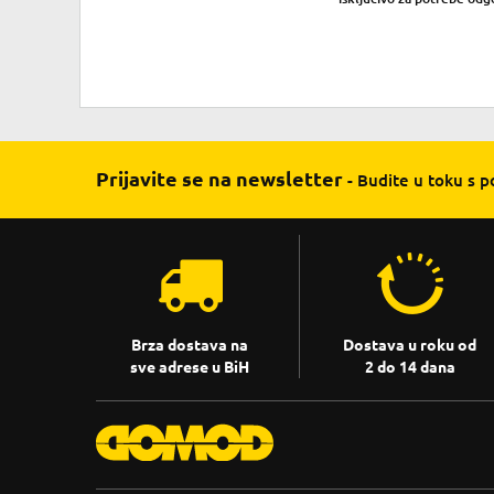
Prijavite se na newsletter
- Budite u toku s 
Brza dostava na
Dostava u roku od
sve adrese u BiH
2 do 14 dana