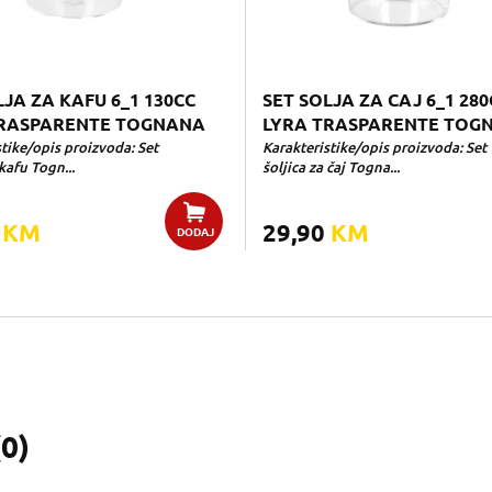
LJA ZA KAFU 6_1 130CC
SET SOLJA ZA CAJ 6_1 280
TRASPARENTE TOGNANA
LYRA TRASPARENTE TOG
tike/opis proizvoda: Set
Karakteristike/opis proizvoda: Set
 kafu Togn...
šoljica za čaj Togna...
0
KM
29,90
KM
DODAJ
(
0
)