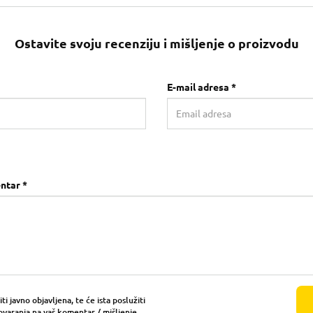
Ostavite svoju recenziju i mišljenje o proizvodu
E-mail adresa *
ntar *
i javno objavljena, te će ista poslužiti
ovaranja na vaš komentar / mišljenje.