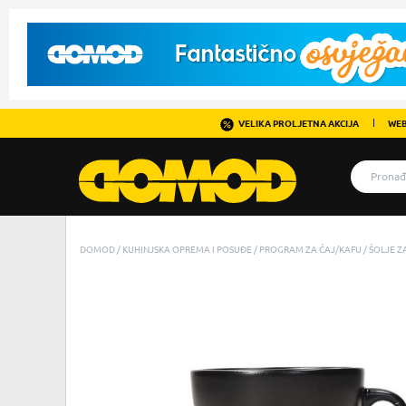
VELIKA PROLJETNA AKCIJA
WEB
DOMOD
KUHINJSKA OPREMA I POSUĐE
PROGRAM ZA ČAJ/KAFU
ŠOLJE ZA