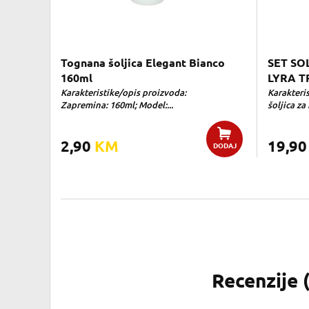
Tognana šoljica Elegant Bianco
SET SO
160ml
LYRA 
Karakteristike/opis proizvoda:
Karakteris
Zapremina: 160ml; Model:...
šoljica za
2,90
KM
19,9
DODAJ
Recenzije 