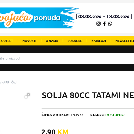
 OUTLET
NOVOSTI
O NAMA
LOKACIJE
KATALOZI
NEWSLETTE
 KAFU I ČAJ
SOLJA 80CC TATAMI 
ŠIFRA ARTIKLA:
TN3973
STANJE:
DOSTUPNO
2,90
KM