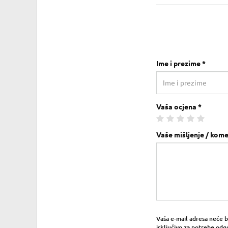
Ime i prezime *
Vaša ocjena *
Vaše mišljenje / kome
Vaša e-mail adresa neće bit
isključivo za potrebe odg