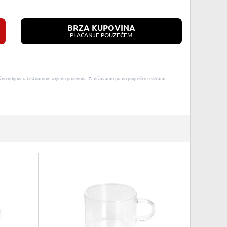
BRZA KUPOVINA
PLAĆANJE POUZEĆEM
u nužno odgovarati stvarnom izgledu proizvoda. Zadržavamo pravo pogreške u slikama