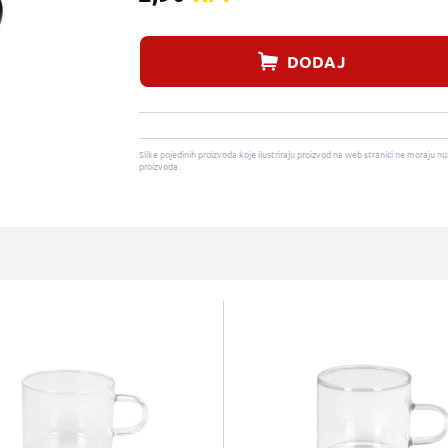
DODAJ
Slike pojedinih proizvoda koje ilustriraju proizvod na web stranici ne moraj
proizvoda.