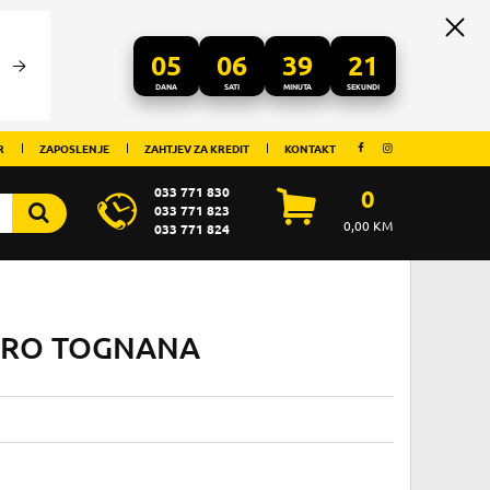
05
06
39
21
DANA
SATI
MINUTA
SEKUNDI
R
ZAPOSLENJE
ZAHTJEV ZA KREDIT
KONTAKT
033 771 830
0
033 771 823
0,00
KM
033 771 824
NERO TOGNANA