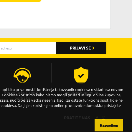
PRIJAVI SE
politiku privatnosti i korištenja takozvanih cookiesa u skladu sa novom
Najbolja korisnička
Sigurna kupovina
Cookiese koristimo kako bismo mogli pružati uslugu online kupovine,
podrška
držaja, nuditi oglašivačka rješenja, kao i za ostale funkcionalnosti koje ne
 cookiesa. Daljnjim korištenjem online prodavnice domod.ba pristajete
PRATITE NAS
Razumijem