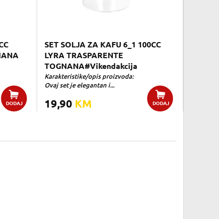
CC
SET SOLJA ZA KAFU 6_1 100CC
NANA
LYRA TRASPARENTE
TOGNANA#Vikendakcija
Karakteristike/opis proizvoda:
Ovaj set je elegantan i...
19,90
KM
DODAJ
DODAJ