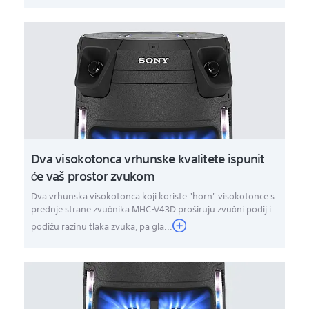
Dva visokotonca vrhunske kvalitete ispunit
će vaš prostor zvukom
Dva vrhunska visokotonca koji koriste "horn" visokotonce s
prednje strane zvučnika MHC-V43D proširuju zvučni podij i
podižu razinu tlaka zvuka, pa gla...