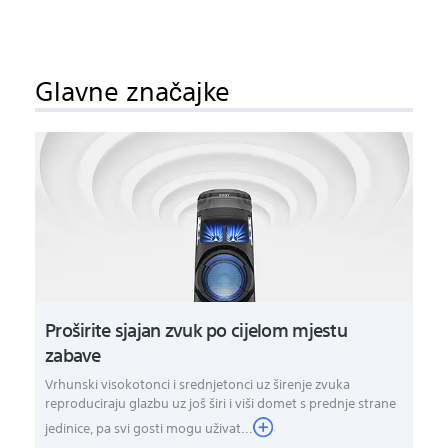
Glavne značajke
Proširite sjajan zvuk po cijelom mjestu
zabave
Vrhunski visokotonci i srednjetonci uz širenje zvuka
reproduciraju glazbu uz još širi i viši domet s prednje strane
jedinice, pa svi gosti mogu uživat...