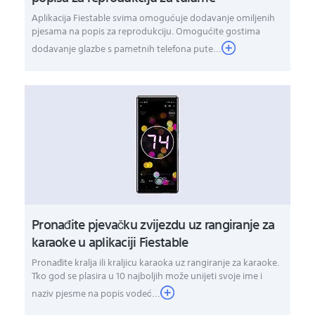
Aplikacija Fiestable svima omogućuje dodavanje omiljenih
pjesama na popis za reprodukciju. Omogućite gostima
dodavanje glazbe s pametnih telefona pute...
Pronađite pjevačku zvijezdu uz rangiranje za
karaoke u aplikaciji Fiestable
Pronađite kralja ili kraljicu karaoka uz rangiranje za karaoke.
Tko god se plasira u 10 najboljih može unijeti svoje ime i
naziv pjesme na popis vodeć...