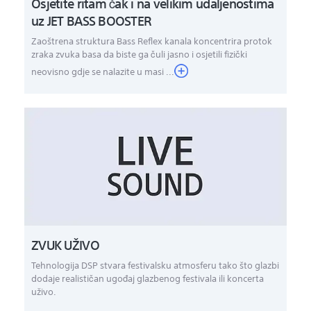
Osjetite ritam čak i na velikim udaljenostima
uz JET BASS BOOSTER
Zaoštrena struktura Bass Reflex kanala koncentrira protok
zraka zvuka basa da biste ga čuli jasno i osjetili fizički
neovisno gdje se nalazite u masi ...
ZVUK UŽIVO
Tehnologija DSP stvara festivalsku atmosferu tako što glazbi
dodaje realističan ugođaj glazbenog festivala ili koncerta
uživo.