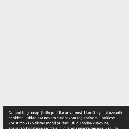
Domod.ba je unaprijedio politiku privatnosti i korištenja takozvanih
cookiesa u skladu sa novom europskom regulativom. Cookiese
koristimo kako bismo mogli pružati uslugu online kupovine,
analizirati korištenje sadržaja, nuditi oglašivačka rješenja, kao i za