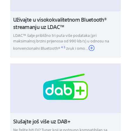
Uživajte u visokokvalitetnom Bluetooth®
streamanju uz LDAC™
LDAC™ šalje približno tri puta više podataka (pri
maksimalnoj brzini prijenosa od 990 kb/s) u odnosu na
4
5
konvencionalni Bluetooth®
zvuk i omo
...
Slušajte još više uz DAB+
Ne želite biti DJ? Tuner koji je potpuno kompatibilan sa