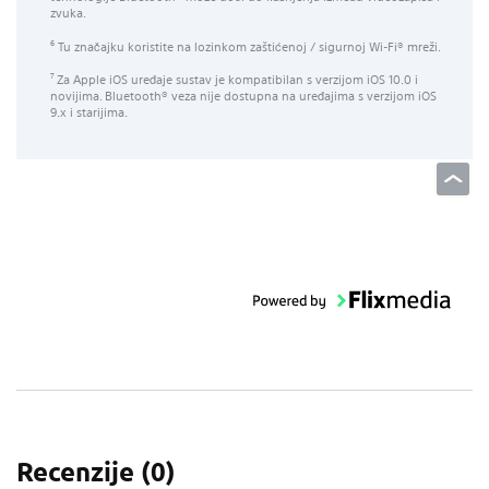
zvuka.
Tu značajku koristite na lozinkom zaštićenoj / sigurnoj Wi-Fi® mreži.
6
Za Apple iOS uređaje sustav je kompatibilan s verzijom iOS 10.0 i
7
novijima. Bluetooth® veza nije dostupna na uređajima s verzijom iOS
9.x i starijima.
Recenzije (
0
)