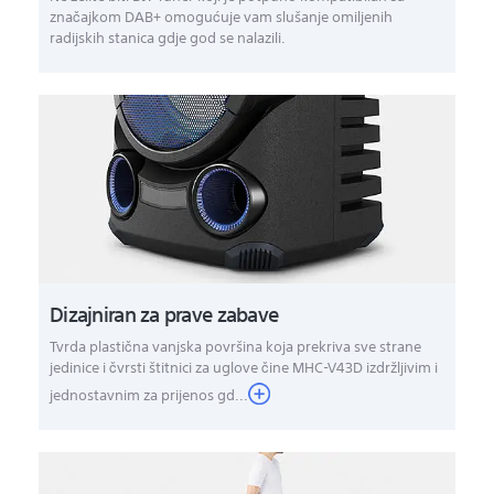
značajkom DAB+ omogućuje vam slušanje omiljenih
radijskih stanica gdje god se nalazili.
Dizajniran za prave zabave
Tvrda plastična vanjska površina koja prekriva sve strane
jedinice i čvrsti štitnici za uglove čine MHC-V43D izdržljivim i
jednostavnim za prijenos gd...