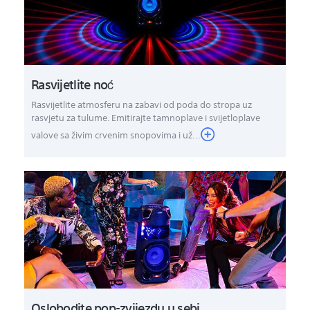
Rasvijetlite noć
Rasvijetlite atmosferu na zabavi od poda do stropa uz
rasvjetu za tulume. Emitirajte tamnoplave i svijetloplave
valove sa živim crvenim snopovima i už...
Oslobodite pop-zvijezdu u sebi