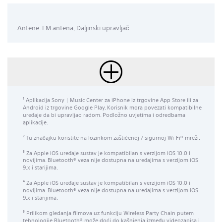
Antene: FM antena, Daljinski upravljač
Aplikacija Sony | Music Center za iPhone iz trgovine App Store ili za
1
Android iz trgovine Google Play. Korisnik mora povezati kompatibilne
uređaje da bi upravljao radom. Podložno uvjetima i odredbama
aplikacije.
Tu značajku koristite na lozinkom zaštićenoj / sigurnoj Wi-Fi® mreži.
2
Za Apple iOS uređaje sustav je kompatibilan s verzijom iOS 10.0 i
3
novijima. Bluetooth® veza nije dostupna na uređajima s verzijom iOS
9.x i starijima.
Za Apple iOS uređaje sustav je kompatibilan s verzijom iOS 10.0 i
4
novijima. Bluetooth® veza nije dostupna na uređajima s verzijom iOS
9.x i starijima.
Prilikom gledanja filmova uz funkciju Wireless Party Chain putem
5
tehnologije Bluetooth® može doći do kašnjenja između videozapisa i