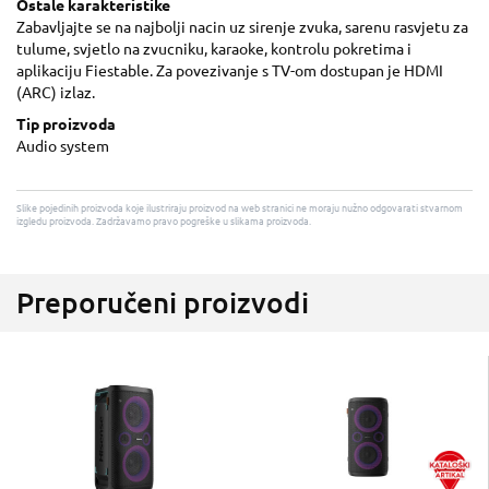
Ostale karakteristike
Zabavljajte se na najbolji nacin uz sirenje zvuka, sarenu rasvjetu za
tulume, svjetlo na zvucniku, karaoke, kontrolu pokretima i
aplikaciju Fiestable. Za povezivanje s TV-om dostupan je HDMI
(ARC) izlaz.
Tip proizvoda
Audio system
Slike pojedinih proizvoda koje ilustriraju proizvod na web stranici ne moraju nužno odgovarati stvarnom
izgledu proizvoda. Zadržavamo pravo pogreške u slikama proizvoda.
Preporučeni proizvodi