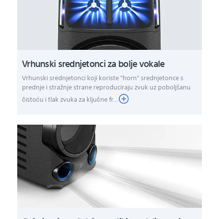
Vrhunski srednjetonci za bolje vokale
Vrhunski srednjetonci koji koriste "horn" srednjetonce s
prednje i stražnje strane reproduciraju zvuk uz poboljšanu
čistoću i tlak zvuka za ključne fr...