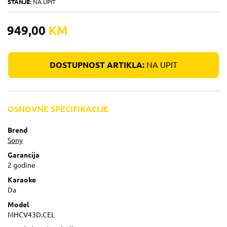
STANJE:
NA UPIT
949,00
KM
DOSTUPNOST ARTIKLA:
NA UPIT
OSNOVNE SPECIFIKACIJE
Brend
Sony
Garancija
2 godine
Karaoke
Da
Model
MHCV43D.CEL