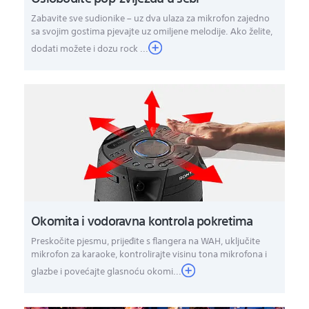
Zabavite sve sudionike – uz dva ulaza za mikrofon zajedno
sa svojim gostima pjevajte uz omiljene melodije. Ako želite,
dodati možete i dozu rock ...
Okomita i vodoravna kontrola pokretima
Preskočite pjesmu, prijeđite s flangera na WAH, uključite
mikrofon za karaoke, kontrolirajte visinu tona mikrofona i
glazbe i povećajte glasnoću okomi...