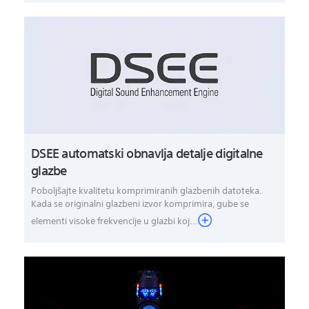
DSEE automatski obnavlja detalje digitalne
glazbe
Poboljšajte kvalitetu komprimiranih glazbenih datoteka.
Kada se originalni glazbeni izvor komprimira, gube se
elementi visoke frekvencije u glazbi koj...