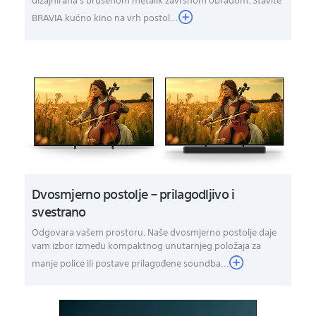
dizajnirana s brušenom metalik završnom obradom. Stavite
BRAVIA kućno kino na vrh postol...
Dvosmjerno postolje – prilagodljivo i
svestrano
Odgovara vašem prostoru. Naše dvosmjerno postolje daje
vam izbor između kompaktnog unutarnjeg položaja za
manje police ili postave prilagođene soundba...