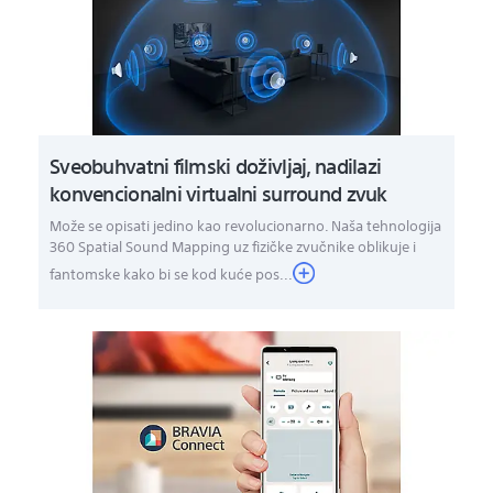
Sveobuhvatni filmski doživljaj, nadilazi
konvencionalni virtualni surround zvuk
Može se opisati jedino kao revolucionarno. Naša tehnologija
360 Spatial Sound Mapping uz fizičke zvučnike oblikuje i
fantomske kako bi se kod kuće pos...