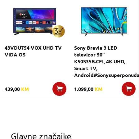
43VDU754 VOX UHD TV
Sony Bravia 3 LED
VIDA OS
televizor 50"
K50S35B.CEI, 4K UHD,
Smart TV,
Android#Sonysuperponuda#
439,00
KM
1.099,00
KM
Glavne značajke