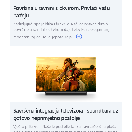
Površina u ravnini s okvirom. Privlači vašu
pažnju.
Zadivljujući spoj oblika i funkcije. Naš jedinstven dizajn
površine u ravnini s okvirom daje televizoru elegantan,
moderan izgled. To je ljepota koja ...
Savršena integracija televizora i soundbara uz
gotovo neprimjetno postolje
Vješto prikriven. Naše je postolje tanka, ravna čelična ploča