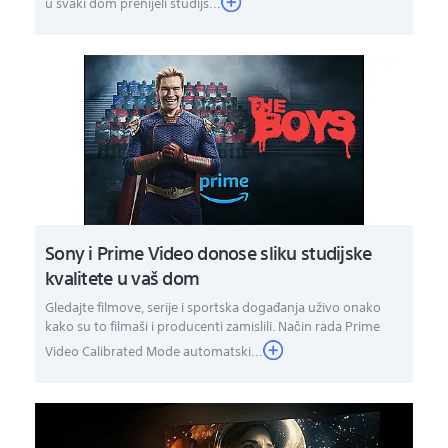
u svaki dom prenijeli studijs...
Sony i Prime Video donose sliku studijske
kvalitete u vaš dom
Gledajte filmove, serije i sportska događanja uživo onako
kako su to filmaši i producenti zamislili. Način rada Prime
Video Calibrated Mode automatski...