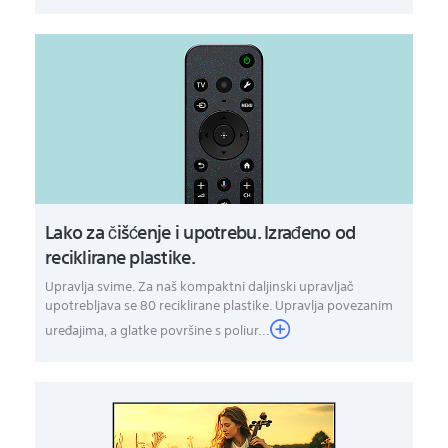
Lako za čišćenje i upotrebu. Izrađeno od
reciklirane plastike.
Upravlja svime. Za naš kompaktni daljinski upravljač
upotrebljava se 80 reciklirane plastike. Upravlja povezanim
uređajima, a glatke površine s poliur...