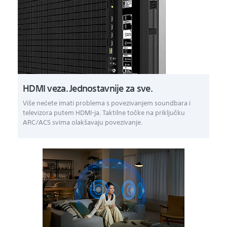
HDMI veza. Jednostavnije za sve.
Više nećete imati problema s povezivanjem soundbara i
televizora putem HDMI-ja. Taktilne točke na priključku
ARC/ACS svima olakšavaju povezivanje.