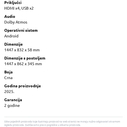
Priključci
HDMI x4, USB x2
Audio
Dolby Atmos
Operativni sistem
Android
Dimenzije
1447 x 832 x 58 mm
Dimenzije s postoljem
1447 x 862 x 345 mm
Boja
Crna
Godina proizvodnje
2025.
Garancija
2 godine
Slike pojedinih proizvoda koje ilustriraju proizvod na web stranici ne moraju nužno odgovarati stvarnom
izgledu proizvoda. Zadržavamo pravo pogreške u slikama proizvoda.