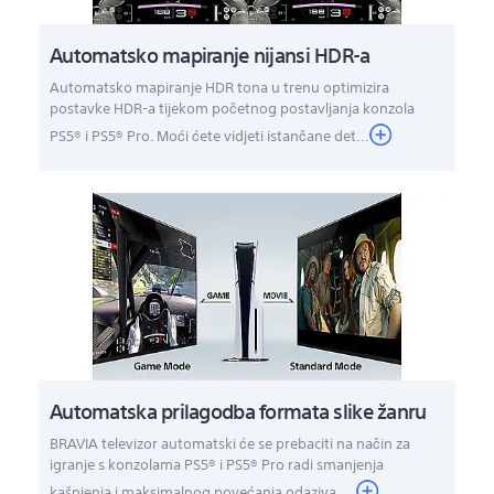
Automatsko mapiranje nijansi HDR-a
Automatsko mapiranje HDR tona u trenu optimizira
postavke HDR-a tijekom početnog postavljanja konzola
PS5® i PS5® Pro. Moći ćete vidjeti istančane det...
Automatska prilagodba formata slike žanru
BRAVIA televizor automatski će se prebaciti na način za
igranje s konzolama PS5® i PS5® Pro radi smanjenja
kašnjenja i maksimalnog povećanja odaziva. ...