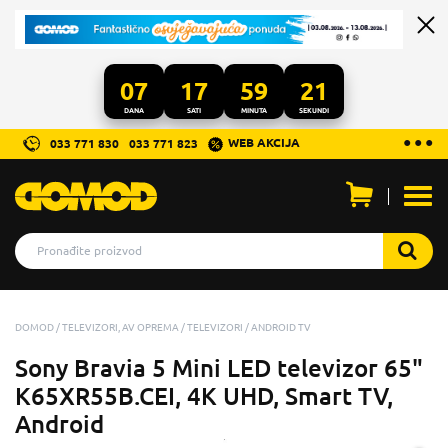
07
17
59
19
DANA
SATI
MINUTA
SEKUNDI
...
● ● ●
WEB AKCIJA
033 771 830
033 771 823
Otvo
men
DOMOD
TELEVIZORI, AV OPREMA
TELEVIZORI
ANDROID TV
Sony Bravia 5 Mini LED televizor 65"
K65XR55B.CEI, 4K UHD, Smart TV,
Android