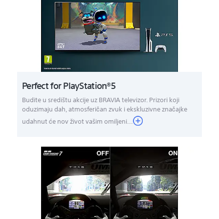
Perfect for PlayStation®5
Budite u središtu akcije uz BRAVIA televizor. Prizori koji
oduzimaju dah, atmosferičan zvuk i ekskluzivne značajke
udahnut će nov život vašim omiljeni...