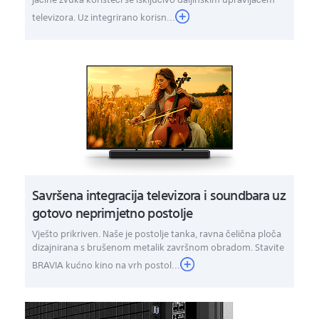
televizora. Uz integrirano korisn...
Savršena integracija televizora i soundbara uz
gotovo neprimjetno postolje
Vješto prikriven. Naše je postolje tanka, ravna čelična ploča
dizajnirana s brušenom metalik završnom obradom. Stavite
BRAVIA kućno kino na vrh postol...