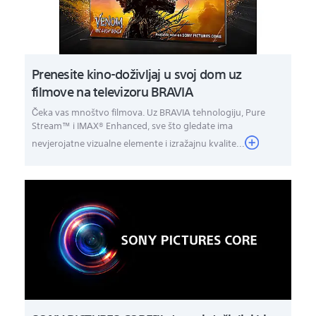
Prenesite kino-doživljaj u svoj dom uz
filmove na televizoru BRAVIA
Čeka vas mnoštvo filmova. Uz BRAVIA tehnologiju, Pure
Stream™ i IMAX® Enhanced, sve što gledate ima
nevjerojatne vizualne elemente i izražajnu kvalite...