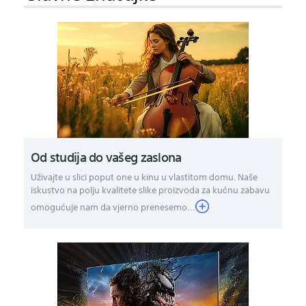
Od studija do vašeg zaslona
Uživajte u slici poput one u kinu u vlastitom domu. Naše
iskustvo na polju kvalitete slike proizvoda za kućnu zabavu
omogućuje nam da vjerno prenesemo...