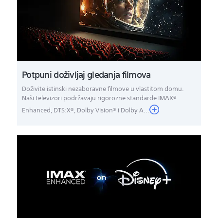
Potpuni doživljaj gledanja filmova
Doživite istinski nezaboravne filmove u vlastitom domu.
Naši televizori podržavaju rigorozne standarde IMAX®
Enhanced, DTS:X®, Dolby Vision® i Dolby A...