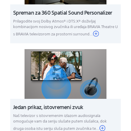
Spreman za 360 Spatial Sound Personalizer
Prilagodite svoj Dolby Atmos® i DTS:X® doživljaj
kombinacijom nosivog zvučnika ili uređaja BRAVIA Theatre U
s BRAVIA televizorom za prostorni surround...
Jedan prikaz, istovremeni zvuk
Naš televizor s istovremenim izlazom audiosignala
omogućuje vam da seriju slušate putem slušalica, dok
druga osoba istu seriju sluša putem zvučnika te...