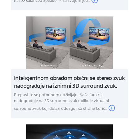
naš X-Balanced Speaker™ sa svojom jed...
Inteligentnom obradom obični se stereo zvuk
nadograđuje na iznimni 3D surround zvuk.
Prepustite se potpunom doživljaju. Naša funkcija
nadogradnje na 3D surround zvuk oblikuje virtualni
surround zvuk koji dolazi odozgo i sa strane koris...