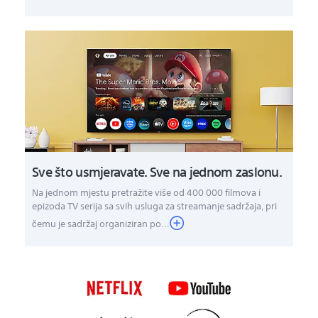
Sve što usmjeravate. Sve na jednom zaslonu.
Na jednom mjestu pretražite više od 400 000 filmova i
epizoda TV serija sa svih usluga za streamanje sadržaja, pri
čemu je sadržaj organiziran po...