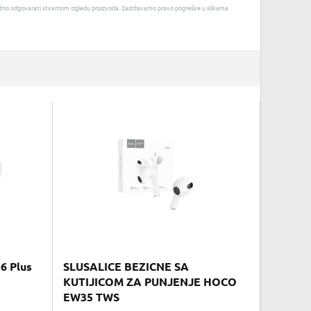
u nužno odgovarati stvarnom izgledu proizvoda. Zadržavamo pravo pogreške u slikama
6 Plus
SLUSALICE BEZICNE SA
KUTIJICOM ZA PUNJENJE HOCO
EW35 TWS