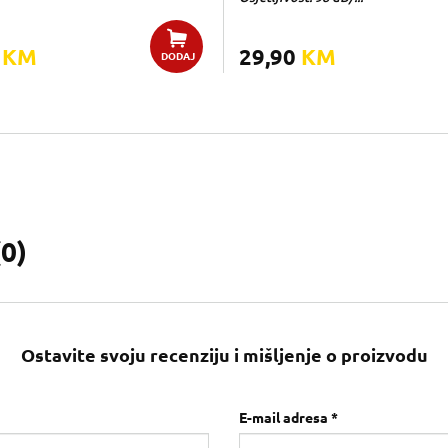
0
KM
29,90
KM
DODAJ
(
0
)
Ostavite svoju recenziju i mišljenje o proizvodu
E-mail adresa *