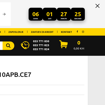
06
01
27
25
DANA
SATI
MINUTA
SEKUNDI
R
ZAPOSLENJE
ZAHTJEV ZA KREDIT
KONTAKT
033 771 830
0
033 771 823
0,00
KM
033 771 824
110APB.CE7