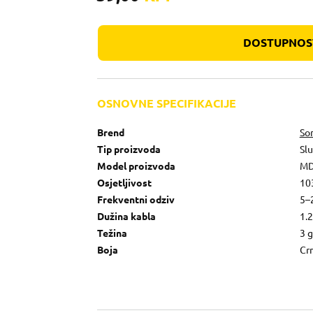
DOSTUPNOST
OSNOVNE SPECIFIKACIJE
Brend
So
Tip proizvoda
Slu
Model proizvoda
MD
Osjetljivost
10
Frekventni odziv
5–
Dužina kabla
1.
Težina
3 g
Boja
Cr