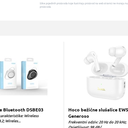
Slike pojedinih proizvoda koje ilustriraju proizvod na web stranici ne moraj
proizvoda.
ce Bluetooth DSBE03
Hoco bežične slušalice EW5
arakteristike: Wireless
Generoso
.2; Wireles...
Frekventni odziv: 20 Hz do 20 kHz;
Osjetljivost: 98 dB/...