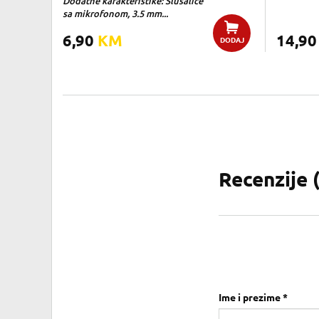
Dodatne karakteristike: Slusalice
sa mikrofonom, 3.5 mm...
6,90
KM
14,9
DODAJ
Recenzije 
Ime i prezime *