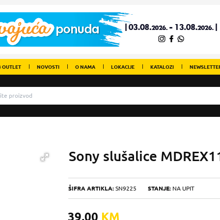
 OUTLET
NOVOSTI
O NAMA
LOKACIJE
KATALOZI
NEWSLETTE
Sony slušalice MDREX
ŠIFRA ARTIKLA:
SN9225
STANJE:
NA UPIT
39,00
KM