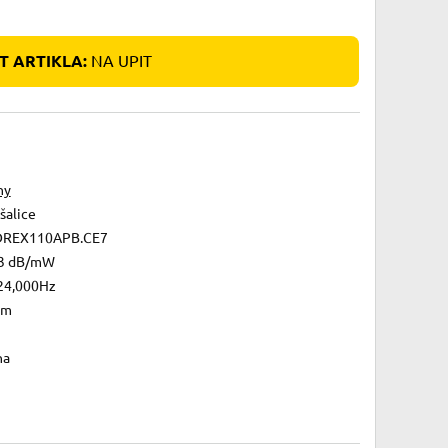
 ARTIKLA:
NA UPIT
ny
šalice
REX110APB.CE7
3 dB/mW
24,000Hz
2m
na