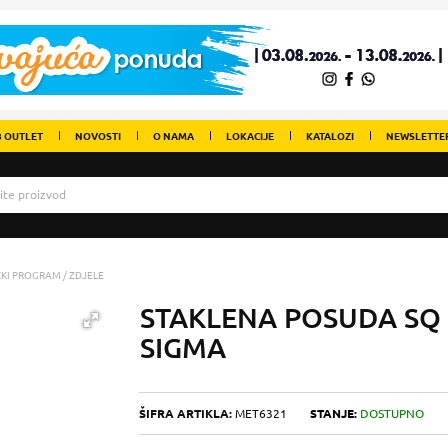
 OUTLET
NOVOSTI
O NAMA
LOKACIJE
KATALOZI
NEWSLETTE
IČKI PROGRAM
ZDJELE
STAKLENA POSUDA SQ 
SIGMA
ŠIFRA ARTIKLA:
MET6321
STANJE:
DOSTUPNO