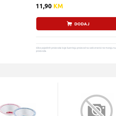
11,90
KM
DODAJ
Slike pojedinih proizvoda koje ilustriraju proizvod na web stranici ne moraj
proizvoda.