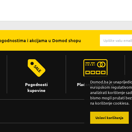
pogodnostima i akcijama u Domod shopu
Domod.ba je unaprijedio 
Pogodnosti
Plaćanje karticama
europskom regulativom. 
kupovine
analizirati korištenje sa
bismo mogli pružati bez
na korištenje cookiesa.
Uslovi korištenja