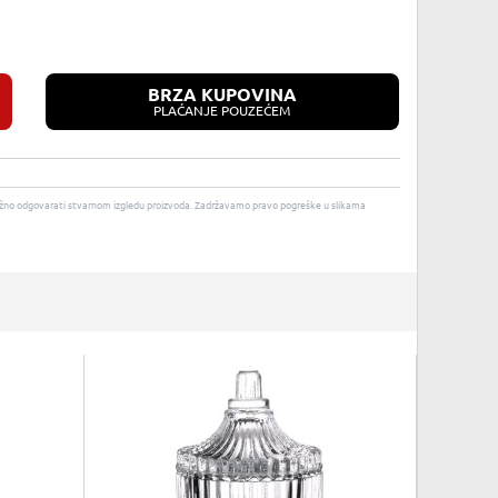
BRZA KUPOVINA
PLAĆANJE POUZEĆEM
u nužno odgovarati stvarnom izgledu proizvoda. Zadržavamo pravo pogreške u slikama