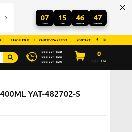
07
15
46
47
DANA
SATI
MINUTA
SEKUNDI
R
ZAPOSLENJE
ZAHTJEV ZA KREDIT
KONTAKT
033 771 830
0
033 771 823
0,00
KM
033 771 824
400ML YAT-482702-S