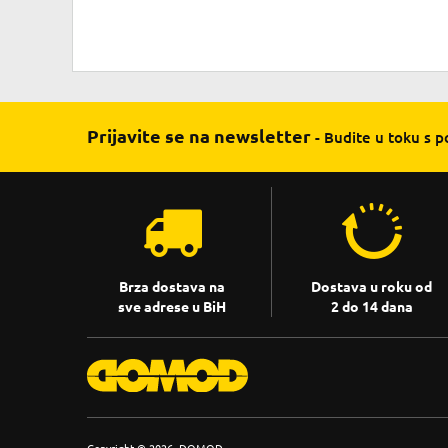
Prijavite se na newsletter
- Budite u toku s 
Brza dostava na
Dostava u roku od
sve adrese u BiH
2 do 14 dana