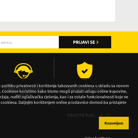
PRIJAVI SE
politiku privatnosti i korištenja takozvanih cookiesa u skladu sa novom
Najbolja korisnička
Sigurna kupovina
Cookiese koristimo kako bismo mogli pružati uslugu online kupovine,
podrška
držaja, nuditi oglašivačka rješenja, kao i za ostale funkcionalnosti koje ne
 cookiesa. Daljnjim korištenjem online prodavnice domod.ba pristajete
PRATITE NAS
Razumijem