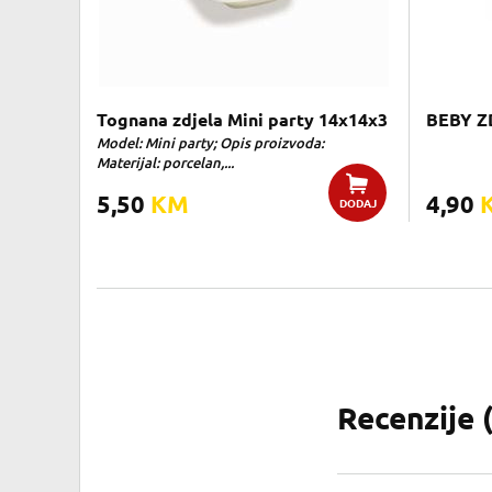
Tognana zdjela Mini party 14x14x3
BEBY Z
Model: Mini party; Opis proizvoda:
Materijal: porcelan,...
5,50
KM
4,90
DODAJ
Recenzije 