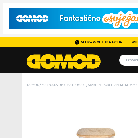
VELIKA PROLJETNA AKCIJA
WEB
DOMOD
KUHINJSKA OPREMA I POSUĐE
STAKLENI, PORCELANSKI I KERAM