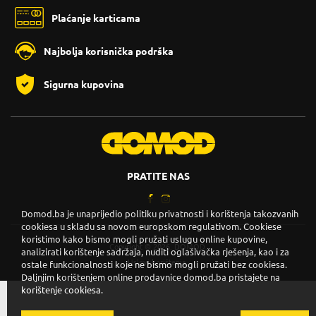
Plaćanje karticama
Najbolja korisnička podrška
Sigurna kupovina
PRATITE NAS
Domod.ba je unaprijedio politiku privatnosti i korištenja takozvanih
cookiesa u skladu sa novom europskom regulativom. Cookiese
koristimo kako bismo mogli pružati uslugu online kupovine,
Copyright © 2026. DOMOD.
analizirati korištenje sadržaja, nuditi oglašivačka rješenja, kao i za
Uslovi korištenja
.
ostale funkcionalnosti koje ne bismo mogli pružati bez cookiesa.
Daljnjim korištenjem online prodavnice domod.ba pristajete na
korištenje cookiesa.