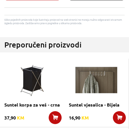
Slike pojedinih proizvoda koje ilustriraju proizvod na web stranici ne moraju nužno odgovarati stvarnom
izgledu proizvoda. Zadržavamo pravo pogreške u slikama proizvoda.
Preporučeni proizvodi
Suntel korpa za veš - crna
Suntel vjesalica - Bijela
37,90
KM
16,90
KM