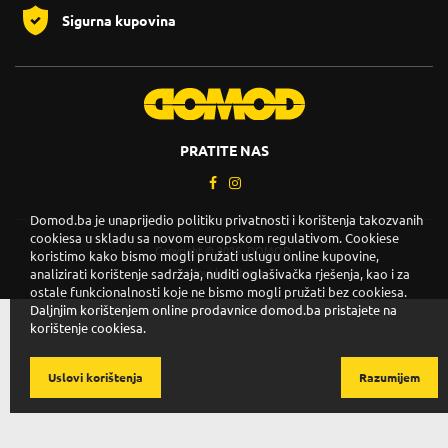
Sigurna kupovina
PRATITE NAS
Domod.ba je unaprijedio politiku privatnosti i korištenja takozvanih
cookiesa u skladu sa novom europskom regulativom. Cookiese
Copyright © 2026. DOMOD.
koristimo kako bismo mogli pružati uslugu online kupovine,
analizirati korištenje sadržaja, nuditi oglašivačka rješenja, kao i za
Uslovi korištenja
.
ostale funkcionalnosti koje ne bismo mogli pružati bez cookiesa.
Daljnjim korištenjem online prodavnice domod.ba pristajete na
korištenje cookiesa.
Uslovi korištenja
Razumijem