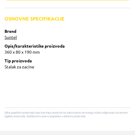
OSNOVNE SPECIFIKACIJE
Brend
Suntel
Opis/karakteristike proizvoda
360 x 80 x 190 mm
Tip proizvoda
Stalak za zacine
Slike pojedinih proizvoda koje ilustriraju proizvod na web stranici ne moraju nužno odgovarati stvarnom
izgledu proizvoda. Zadržavamo pravo pogreške u slikama proizvoda.