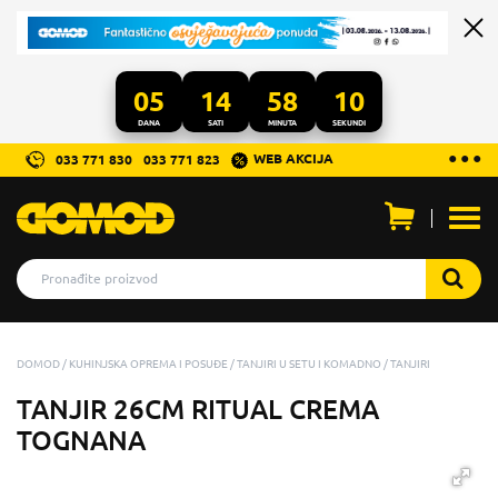
05
14
58
10
DANA
SATI
MINUTA
SEKUNDI
...
● ● ●
WEB AKCIJA
033 771 830
033 771 823
Otvo
men
DOMOD
KUHINJSKA OPREMA I POSUĐE
TANJIRI U SETU I KOMADNO
TANJIRI
TANJIR 26CM RITUAL CREMA
TOGNANA