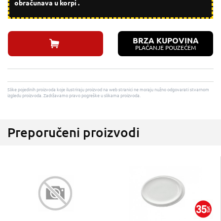
obračunava u korpi .
BRZA KUPOVINA
PLAĆANJE POUZEĆEM
Slike pojedinih proizvoda koje ilustriraju proizvod na web stranici ne moraju nužno odgovarati stvarnom
izgledu proizvoda. Zadržavamo pravo pogreške u slikama proizvoda.
Preporučeni proizvodi