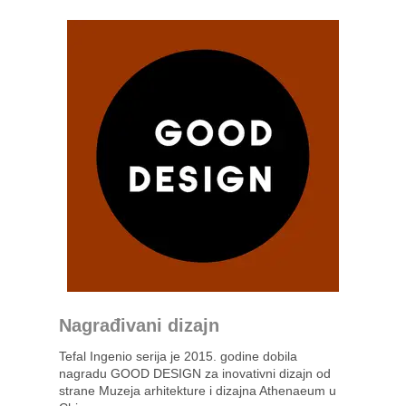
Nagrađivani dizajn
Tefal Ingenio serija je 2015. godine dobila
nagradu GOOD DESIGN za inovativni dizajn od
strane Muzeja arhitekture i dizajna Athenaeum u