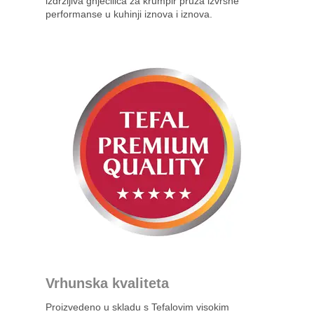
izdržljiva gnječilica za krumpir pruža izvrsne
performanse u kuhinji iznova i iznova.
Vrhunska kvaliteta
Proizvedeno u skladu s Tefalovim visokim