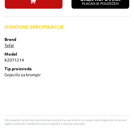
PLAĆANJE POUZEĆEM
OSNOVNE SPECIFIKACIJE
Brend
Tefal
Model
K2071214
Tip proizvoda
Gnjecilo za krompir
Slike pojedinih proizvoda koje ilustriraju proizvod na web stranici ne moraju nužno odgovarati stvarnom
izgledu proizvoda. Zadržavamo pravo pogreške u slikama proizvoda.