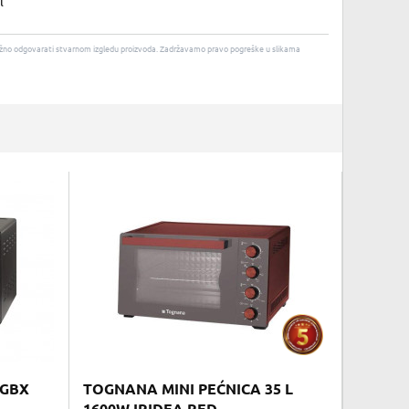
l
u nužno odgovarati stvarnom izgledu proizvoda. Zadržavamo pravo pogreške u slikama
0GBX
TOGNANA MINI PEĆNICA 35 L