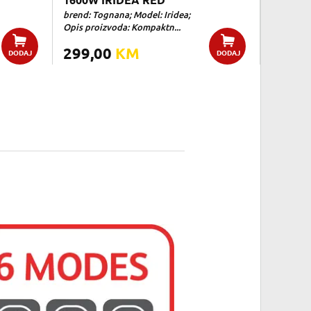
1600W IRIDEA RED
brend: Tognana; Model: Iridea;
Opis proizvoda: Kompaktn...
299,00
KM
DODAJ
DODAJ