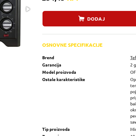
DODAJ
OSNOVNE SPECIFIKACIJE
Brend
Tef
Garancija
2 
Model proizvoda
OF
Ostale karakteristike
Op
ter
po
pri
bai
ok
pe
sav
Tip proizvoda
Mi