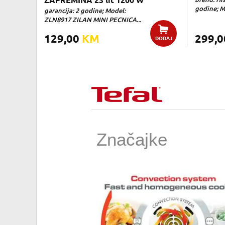
ZAPREMINA 23 lit 1200 W
godine; M
garancija: 2 godine; Model:
ZLN8917 ZILAN MINI PECNICA...
129,00
KM
299,
DODAJ
Značajke