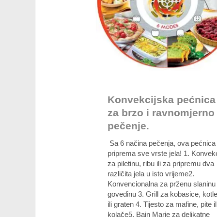
Konvekcijska pećnica
za brzo i ravnomjerno
pečenje.
Sa 6 načina pečenja, ova pećnica
priprema sve vrste jela! 1. Konvekc
za piletinu, ribu ili za pripremu dva
različita jela u isto vrijeme2.
Konvencionalna za prženu slaninu i
govedinu 3. Grill za kobasice, kotl
ili graten 4. Tijesto za mafine, pite il
kolače5. Bain Marie za delikatne