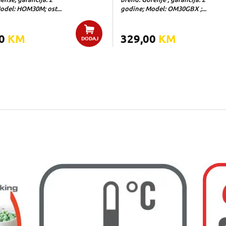
odel: HOM30M; ost...
godine; Model: OM30GBX ;...
00
KM
329,00
KM
DODAJ