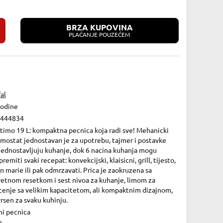
BRZA KUPOVINA
PLAĆANJE POUZEĆEM
al
godine
444834
timo 19 L: kompaktna pecnica koja radi sve! Mehanicki
mostat jednostavan je za upotrebu, tajmer i postavke
jednostavljuju kuhanje, dok 6 nacina kuhanja mogu
premiti svaki recepat: konvekcijski, klaisicni, grill, tijesto,
n marie ili pak odmrzavati. Prica je zaokruzena sa
retnom resetkom i sest nivoa za kuhanje, limom za
cenje sa velikim kapacitetom, ali kompaktnim dizajnom,
rsen za svaku kuhinju.
ni pecnica