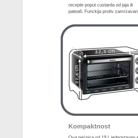
recepte poput custarda od jaja ili
patea6. Funckija protiv zamrzava
Kompaktnost
Ova pećnica od 19 L jednostavno 