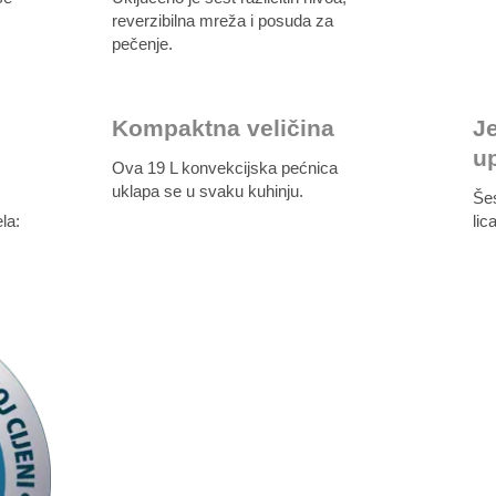
reverzibilna mreža i posuda za
pečenje.
Kompaktna veličina
J
u
Ova 19 L konvekcijska pećnica
uklapa se u svaku kuhinju.
Šes
la:
lic