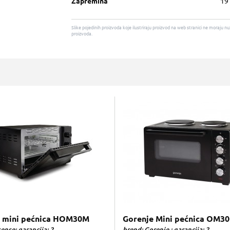
Zapremina
19 
Slike pojedinih proizvoda koje ilustriraju proizvod na web stranici ne moraj
proizvoda.
e mini pećnica HOM30M
Gorenje Mini pećnica OM3
ense; garancija: 2
brend: Gorenje ; garancija: 2