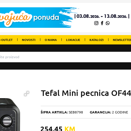
 OUTLET
NOVOSTI
O NAMA
LOKACIJE
KATALOZI
NEWSLETTE
Tefal Mini pecnica OF4
ŠIFRA ARTIKLA:
SEB8798
GARANCIJA:
2 GODINE
254,45
KM