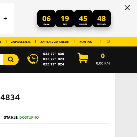
06
19
45
47
DANA
SATI
MINUTA
SEKUNDI
R
ZAPOSLENJE
ZAHTJEV ZA KREDIT
KONTAKT
033 771 830
0
033 771 823
0,00
KM
033 771 824
44834
STANJE:
DOSTUPNO