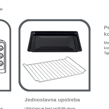
nja
P
k
Me
kor
Ta
Jednostavna upotreba
se
Uključeno je šest različitih nivoa,