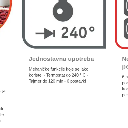
Jednostavna upotreba
N
p
Mehaničke funkcije koje se lako
koriste: - Termostat do 240 ° C -
6 n
Tajmer do 120 min - 6 postavki
pon
kon
ija
pec
li
ete
i