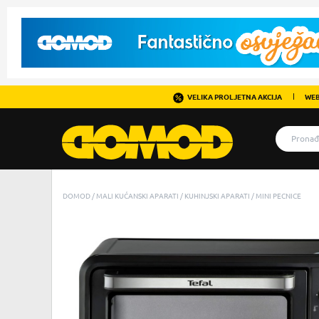
VELIKA PROLJETNA AKCIJA
WEB
DOMOD
MALI KUĆANSKI APARATI
KUHINJSKI APARATI
MINI PECNICE