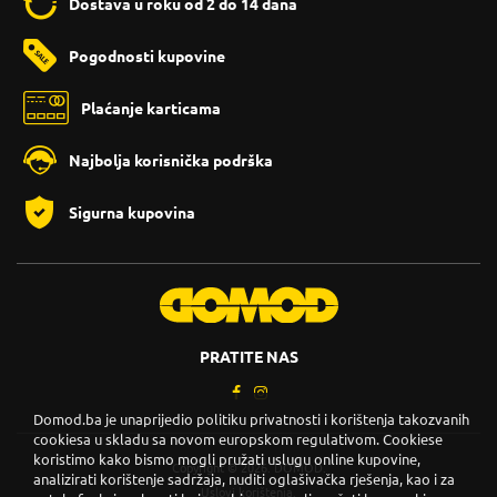
Dostava u roku od 2 do 14 dana
Pogodnosti kupovine
Plaćanje karticama
Najbolja korisnička podrška
Sigurna kupovina
PRATITE NAS
Domod.ba je unaprijedio politiku privatnosti i korištenja takozvanih
cookiesa u skladu sa novom europskom regulativom. Cookiese
koristimo kako bismo mogli pružati uslugu online kupovine,
Copyright © 2026. DOMOD.
analizirati korištenje sadržaja, nuditi oglašivačka rješenja, kao i za
Uslovi korištenja
.