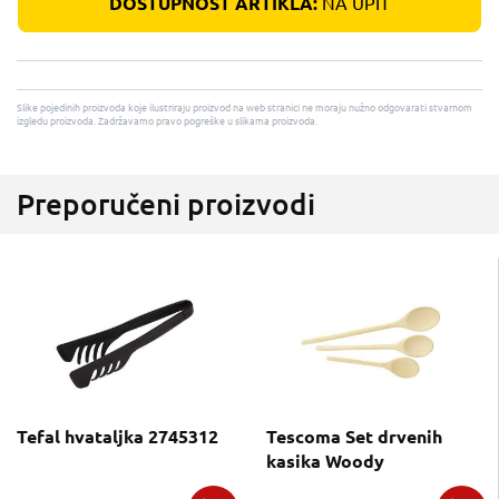
DOSTUPNOST ARTIKLA:
NA UPIT
Slike pojedinih proizvoda koje ilustriraju proizvod na web stranici ne moraju nužno odgovarati stvarnom
izgledu proizvoda. Zadržavamo pravo pogreške u slikama proizvoda.
Preporučeni proizvodi
Tefal hvataljka 2745312
Tescoma Set drvenih
kasika Woody