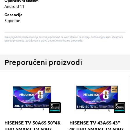
Operativni sistem
Android 11
Garancija
3 godine
Slike pojedinih proizvoda koje ilustriraju proizvod na web stranici ne moraju nužno odgovarati stvarnom
izgledu proizvoda. Zadržavamo pravo pogreške u slikama proizvoda.
Preporučeni proizvodi
HISENSE TV 50A6S 50"4K
HISENSE TV 43A6S 43"
UHD SMART TV 60Hz
4K UHD SMART TV 60Hz