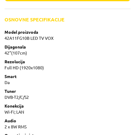
OSNOVNE SPECIFIKACIJE
Model proizvoda
42A11FG10B LED TV VOX
Dijagonala
42"(107cm)
Rezolucija
Full HD (1920x1080)
Smart
Da
Tuner
DVB-T2/C/S2
Konekcija
Wi-Fi; LAN
Audio
2 x 8W RMS