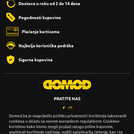
Dostava u roku od 2 do 14 dana
Pogodnosti kupovine
Plaćanje karticama
Najbolja korisnička podrška
Sigurna kupovina
PRATITE NAS
Domod.ba je unaprijedio politiku privatnosti i korištenja takozvanih
cookiesa u skladu sa novom europskom regulativom. Cookiese
koristimo kako bismo mogli pružati uslugu online kupovine,
Copyright © 2026. DOMOD.
analizirati korištenje sadržaja, nuditi oglašivačka rješenja, kao i za