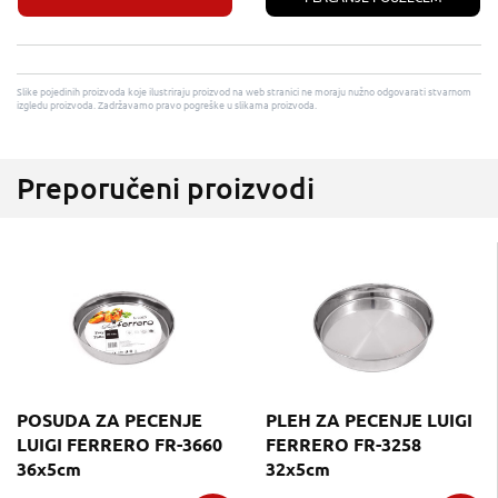
Slike pojedinih proizvoda koje ilustriraju proizvod na web stranici ne moraju nužno odgovarati stvarnom
izgledu proizvoda. Zadržavamo pravo pogreške u slikama proizvoda.
Preporučeni proizvodi
POSUDA ZA PECENJE
PLEH ZA PECENJE LUIGI
LUIGI FERRERO FR-3660
FERRERO FR-3258
36x5cm
32x5cm