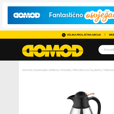
VELIKA PROLJETNA AKCIJA
WEB
DOMOD
KUHINJSKA OPREMA I POSUĐE
PROGRAM ZA ČAJ/KAFU
TERMOS 