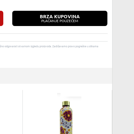
BRZA KUPOVINA
PLAĆANJE POUZEĆEM
u nužno odgovarati stvarnom izgledu proizvoda. Zadržavamo pravo pogreške u slikama