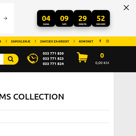
04
09
29
52
DANA
SATI
MINUTA
SEKUNDI
R
ZAPOSLENJE
ZAHTJEV ZA KREDIT
KONTAKT
033 771 830
0
033 771 823
0,00
KM
033 771 824
OMS COLLECTION