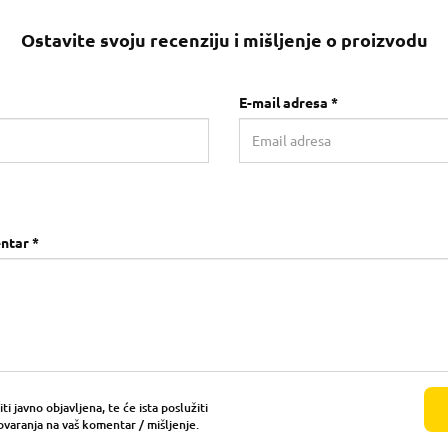
Ostavite svoju recenziju i mišljenje o proizvodu
E-mail adresa *
ntar *
i javno objavljena, te će ista poslužiti
ovaranja na vaš komentar / mišljenje.