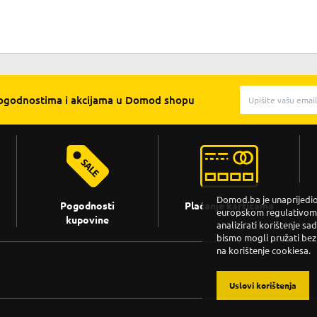
pogodnostima i akcijama u Domod shopu
Domod.ba je unaprijedio 
Pogodnosti
Plaćanje karticama
europskom regulativom. 
kupovine
analizirati korištenje sa
bismo mogli pružati bez
na korištenje cookiesa.
Uslovi korištenja