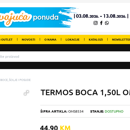
 OUTLET
NOVOSTI
O NAMA
LOKACIJE
KATALOZI
NEWSLETTE
BOCE, ŠOLJE I POSUDE
TERMOS BOCA 1,50L 
ŠIFRA ARTIKLA:
OMS8534
STANJE:
DOSTUPNO
44,90
KM