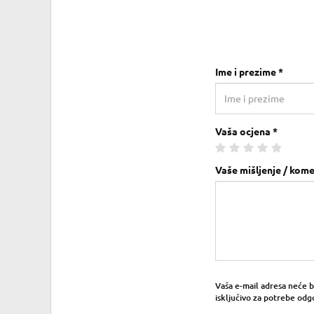
Ime i prezime *
Vaša ocjena *
Vaše mišljenje / kome
Vaša e-mail adresa neće bit
isključivo za potrebe odg