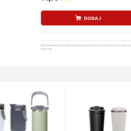
DODAJ
Slike pojedinih proizvoda koje ilustriraju proizvod na web stranici ne moraj
proizvoda.