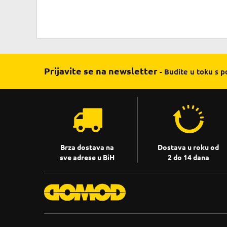
Prijavite se na newsletter
- Budite u toku s 
Brza dostava na
Dostava u roku od
sve adrese u BiH
2 do 14 dana