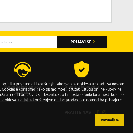
PRIJAVI SE
politiku privatnosti i korištenja takozvanih cookiesa u skladu sa novom
Najbolja korisnička
Sigurna kupovina
Cookiese koristimo kako bismo mogli pružati uslugu online kupovine,
podrška
držaja, nuditi oglašivačka rješenja, kao i za ostale funkcionalnosti koje ne
 cookiesa. Daljnjim korištenjem online prodavnice domod.ba pristajete
PRATITE NAS
Razumijem