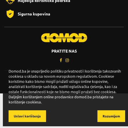
Najbolja korisnička podrška
Sigurna kupovina
PRATITE NAS
Domod.ba je unaprijedio politiku privatnosti i korištenja takozvanih
cookiesa u skladu sa novom europskom regulativom. Cookiese
Copyright © 2026. DOMOD.
koristimo kako bismo mogli pružati uslugu online kupovine,
Uslovi korištenja
.
analizirati korištenje sadržaja, nuditi oglašivačka rješenja, kao i za
ostale funkcionalnosti koje ne bismo mogli pružati bez cookiesa.
Daljnjim korištenjem online prodavnice domod.ba pristajete na
korištenje cookiesa.
Uslovi korištenja
Razumijem