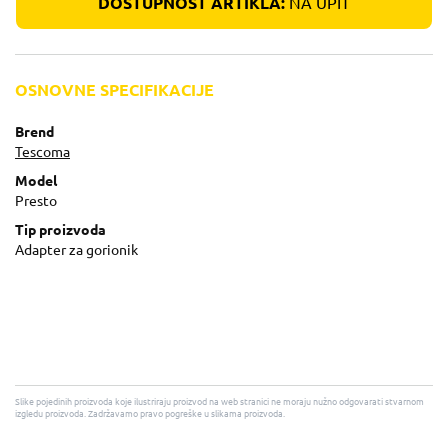
DOSTUPNOST ARTIKLA:
NA UPIT
OSNOVNE SPECIFIKACIJE
Brend
Tescoma
Model
Presto
Tip proizvoda
Adapter za gorionik
Slike pojedinih proizvoda koje ilustriraju proizvod na web stranici ne moraju nužno odgovarati stvarnom
izgledu proizvoda. Zadržavamo pravo pogreške u slikama proizvoda.