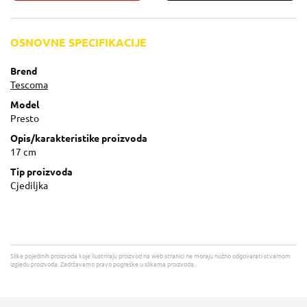
OSNOVNE SPECIFIKACIJE
Brend
Tescoma
Model
Presto
Opis/karakteristike proizvoda
17 cm
Tip proizvoda
Cjediljka
Slike pojedinih proizvoda koje ilustriraju proizvod na web stranici ne moraju nužno odgovarati stvarnom
izgledu proizvoda. Zadržavamo pravo pogreške u slikama proizvoda.