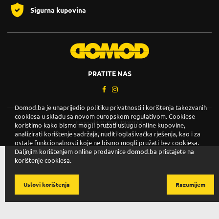
Sigurna kupovina
PRATITE NAS
Domod.ba je unaprijedio politiku privatnosti i korištenja takozvanih
cookiesa u skladu sa novom europskom regulativom. Cookiese
Copyright © 2026. DOMOD.
koristimo kako bismo mogli pružati uslugu online kupovine,
analizirati korištenje sadržaja, nuditi oglašivačka rješenja, kao i za
Uslovi korištenja
.
ostale funkcionalnosti koje ne bismo mogli pružati bez cookiesa.
Daljnjim korištenjem online prodavnice domod.ba pristajete na
korištenje cookiesa.
Uslovi korištenja
Razumijem