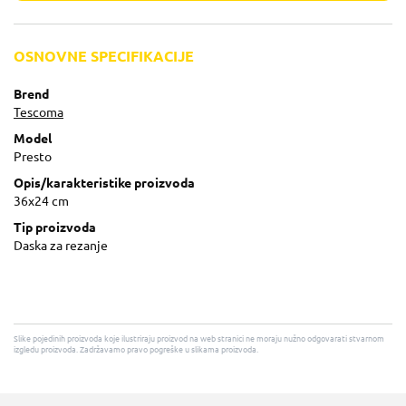
OSNOVNE SPECIFIKACIJE
Brend
Tescoma
Model
Presto
Opis/karakteristike proizvoda
36x24 cm
Tip proizvoda
Daska za rezanje
Slike pojedinih proizvoda koje ilustriraju proizvod na web stranici ne moraju nužno odgovarati stvarnom
izgledu proizvoda. Zadržavamo pravo pogreške u slikama proizvoda.