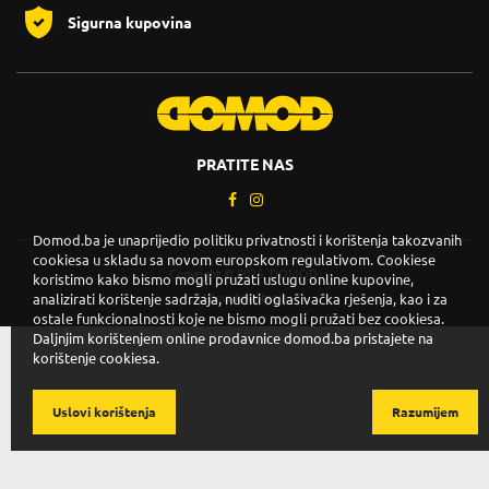
Sigurna kupovina
PRATITE NAS
Domod.ba je unaprijedio politiku privatnosti i korištenja takozvanih
cookiesa u skladu sa novom europskom regulativom. Cookiese
Copyright © 2026. DOMOD.
koristimo kako bismo mogli pružati uslugu online kupovine,
analizirati korištenje sadržaja, nuditi oglašivačka rješenja, kao i za
Uslovi korištenja
.
ostale funkcionalnosti koje ne bismo mogli pružati bez cookiesa.
Daljnjim korištenjem online prodavnice domod.ba pristajete na
korištenje cookiesa.
Uslovi korištenja
Razumijem