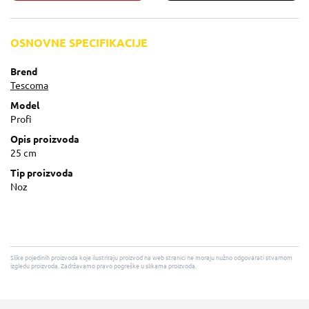
OSNOVNE SPECIFIKACIJE
Brend
Tescoma
Model
Profi
Opis proizvoda
25 cm
Tip proizvoda
Noz
Slike pojedinih proizvoda koje ilustriraju proizvod na web stranici ne moraju nužno odgovarati stvarnom
izgledu proizvoda. Zadržavamo pravo pogreške u slikama proizvoda.