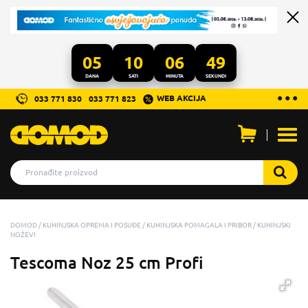
05
10
06
48
DANA
SATI
MINUTA
SEKUNDI
...
● ● ●
WEB AKCIJA
033 771 830
033 771 823
Otvo
men
DOMOD
KUHINJSKA OPREMA I POSUĐE
KUHINJSKA POMAGALA I PRIBOR
KUHINJSKI
NOŽEVI
Tescoma Noz 25 cm Profi