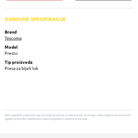
OSNOVNE SPECIFIKACIJE
Brend
Tescoma
Model
Presto
Tip proizvoda
Presa za bijeli luk
Slike pojedinih proizvoda koje ilustriraju proizvod na web stranici ne moraju nužno odgovarati stvarnom
izgledu proizvoda. Zadržavamo pravo pogreške u slikama proizvoda.