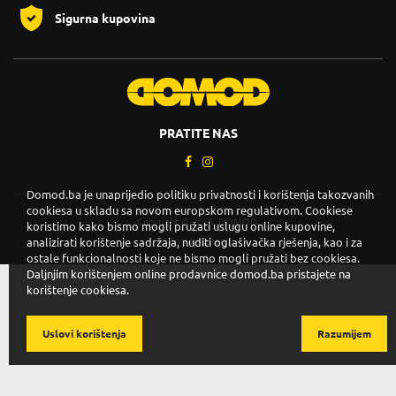
Sigurna kupovina
PRATITE NAS
Domod.ba je unaprijedio politiku privatnosti i korištenja takozvanih
cookiesa u skladu sa novom europskom regulativom. Cookiese
Copyright © 2026. DOMOD.
koristimo kako bismo mogli pružati uslugu online kupovine,
analizirati korištenje sadržaja, nuditi oglašivačka rješenja, kao i za
Uslovi korištenja
.
ostale funkcionalnosti koje ne bismo mogli pružati bez cookiesa.
Daljnjim korištenjem online prodavnice domod.ba pristajete na
korištenje cookiesa.
Uslovi korištenja
Razumijem