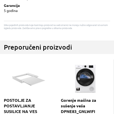
Garancija
5 godina
Slike pojedinih proizvoda koje ilustriraju proizvod na web stranici ne moraju nužno odgovarati stvarnom
izgledu proizvoda. Zadržavamo pravo pogreške u slikama proizvoda.
Preporučeni proizvodi
POSTOLJE ZA
Gorenje mašina za
POSTAVLJANJE
sušenje veša
SUSILICE NA VES
DPNE83_GNLWIFI