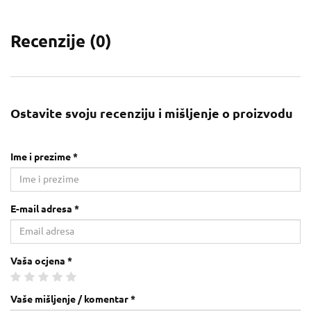
Recenzije (
0
)
Ostavite svoju recenziju i mišljenje o proizvodu
Ime i prezime *
E-mail adresa *
Vaša ocjena *
Vaše mišljenje / komentar *