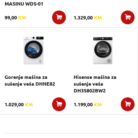
MASINU WDS-01
99,00
KM
1.329,00
KM
Gorenje mašina za
Hisense mašina za
sušenje veša DHNE82
sušenje veša
DH3S802BW2
1.029,00
KM
1.199,00
KM