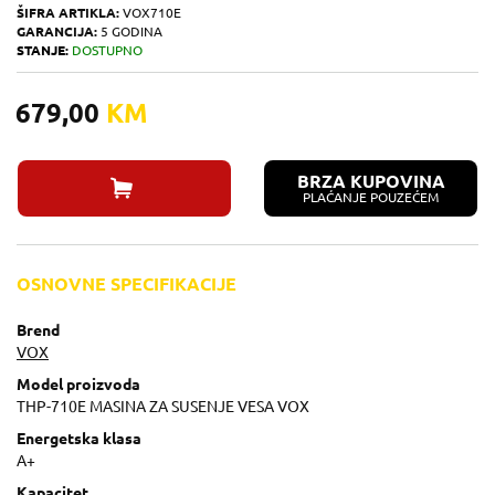
ŠIFRA ARTIKLA:
VOX710E
GARANCIJA:
5 GODINA
STANJE:
DOSTUPNO
679,00
KM
BRZA KUPOVINA
PLAĆANJE POUZEĆEM
OSNOVNE SPECIFIKACIJE
Brend
VOX
Model proizvoda
THP-710E MASINA ZA SUSENJE VESA VOX
Energetska klasa
A+
Kapacitet