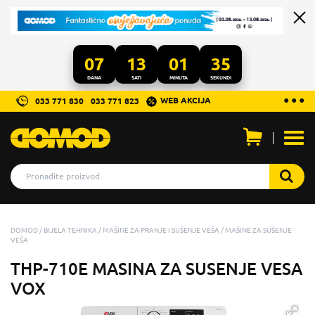
07
13
01
34
DANA
SATI
MINUTA
SEKUNDI
...
● ● ●
WEB AKCIJA
033 771 830
033 771 823
Otvo
men
DOMOD
BIJELA TEHNIKA
MAŠINE ZA PRANJE I SUŠENJE VEŠA
MAŠINE ZA SUŠENJE
VEŠA
THP-710E MASINA ZA SUSENJE VESA
VOX