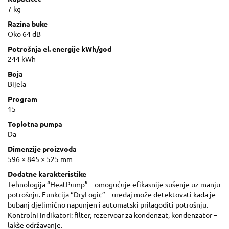
7 kg
Razina buke
Oko 64 dB
Potrošnja el. energije kWh/god
244 kWh
Boja
Bijela
Program
15
Toplotna pumpa
Da
Dimenzije proizvoda
596 × 845 × 525 mm
Dodatne karakteristike
Tehnologija “HeatPump” – omogućuje efikasnije sušenje uz manju
potrošnju. Funkcija “DryLogic” – uređaj može detektovati kada je
bubanj djelimično napunjen i automatski prilagoditi potrošnju.
Kontrolni indikatori: filter, rezervoar za kondenzat, kondenzator –
lakše održavanje.