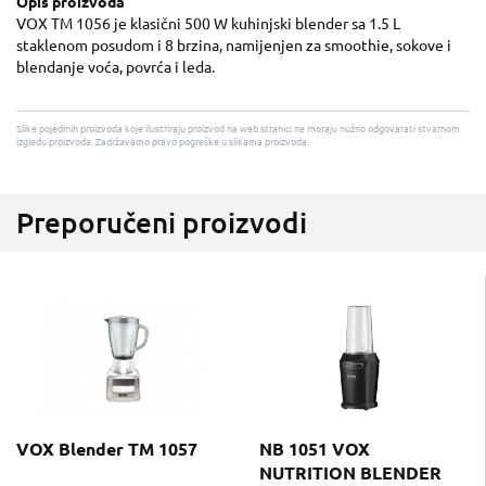
Opis proizvoda
VOX TM 1056 je klasični 500 W kuhinjski blender sa 1.5 L
staklenom posudom i 8 brzina, namijenjen za smoothie, sokove i
blendanje voća, povrća i leda.
Slike pojedinih proizvoda koje ilustriraju proizvod na web stranici ne moraju nužno odgovarati stvarnom
izgledu proizvoda. Zadržavamo pravo pogreške u slikama proizvoda.
Preporučeni proizvodi
VOX Blender TM 1057
NB 1051 VOX
NUTRITION BLENDER