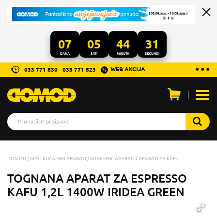
07
05
44
30
DANA
SATI
MINUTA
SEKUNDI
...
● ● ●
WEB AKCIJA
033 771 830
033 771 823
Otvo
men
DOMOD
MALI KUĆANSKI APARATI
KUHINJSKI APARATI
APARATI ZA KAFU
TOGNANA APARAT ZA ESPRESSO
KAFU 1,2L 1400W IRIDEA GREEN