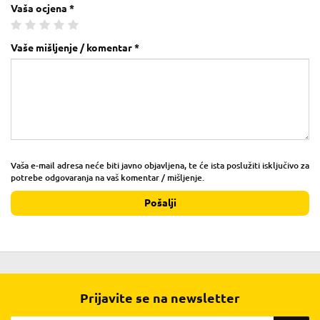
Vaša ocjena *
Vaše mišljenje / komentar *
Vaša e-mail adresa neće biti javno objavljena, te će ista poslužiti isključivo za
potrebe odgovaranja na vaš komentar / mišljenje.
Pošalji
Prijavite se na newsletter