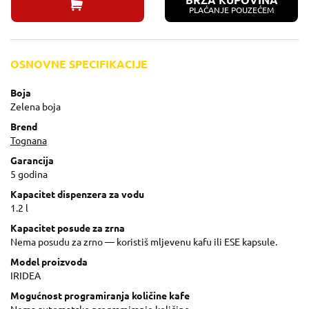
BRZA KUPOVINA
PLAĆANJE POUZEĆEM
OSNOVNE SPECIFIKACIJE
Boja
Zelena boja
Brend
Tognana
Garancija
5 godina
Kapacitet dispenzera za vodu
1.2 l
Kapacitet posude za zrna
Nema posudu za zrno — koristiš mljevenu kafu ili ESE kapsule.
Model proizvoda
IRIDEA
Mogućnost programiranja količine kafe