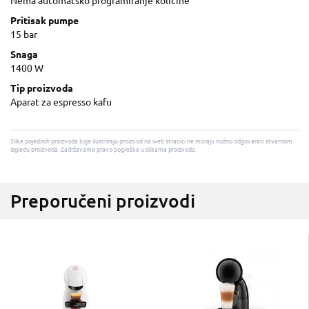
Nema automatsko programiranje količine
Pritisak pumpe
15 bar
Snaga
1400 W
Tip proizvoda
Aparat za espresso kafu
Slike pojedinih proizvoda koje ilustriraju proizvod na web stranici ne moraju nužno odgovarati stvarnom
izgledu proizvoda. Zadržavamo pravo pogreške u slikama proizvoda.
Preporučeni proizvodi