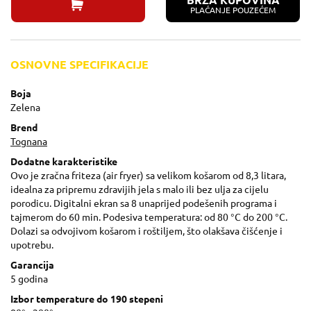
BRZA KUPOVINA
PLAĆANJE POUZEĆEM
OSNOVNE SPECIFIKACIJE
Boja
Zelena
Brend
Tognana
Dodatne karakteristike
Ovo je zračna friteza (air fryer) sa velikom košarom od 8,3 litara,
idealna za pripremu zdravijih jela s malo ili bez ulja za cijelu
porodicu. Digitalni ekran sa 8 unaprijed podešenih programa i
tajmerom do 60 min. Podesiva temperatura: od 80 °C do 200 °C.
Dolazi sa odvojivom košarom i roštiljem, što olakšava čišćenje i
upotrebu.
Garancija
5 godina
Izbor temperature do 190 stepeni