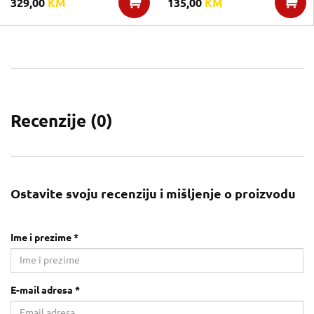
329,00
KM
135,00
KM
Recenzije (
0
)
Ostavite svoju recenziju i mišljenje o proizvodu
Ime i prezime *
E-mail adresa *