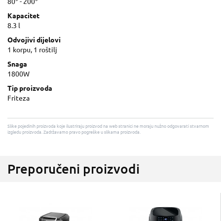
80° - 200°
Kapacitet
8.3 l
Odvojivi dijelovi
1 korpu, 1 roštilj
Snaga
1800W
Tip proizvoda
Friteza
Slike pojedinih proizvoda koje ilustriraju proizvod na web stranici ne moraju nužno odgovarati stvarnom
izgledu proizvoda. Zadržavamo pravo pogreške u slikama proizvoda.
Preporučeni proizvodi