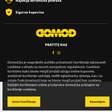
Najbolja korisnička podrška
Sigurna kupovina
PRATITE NAS
Domod.ba je unaprijedio politiku privatnosti i korištenja takozvanih
cookiesa u skladu sa novom europskom regulativom. Cookiese
Copyright © 2026. DOMOD.
koristimo kako bismo mogli pružati uslugu online kupovine,
Uslovi korištenja
.
analizirati korištenje sadržaja, nuditi oglašivačka rješenja, kao i za
ostale funkcionalnosti koje ne bismo mogli pružati bez cookiesa.
Daljnjim korištenjem online prodavnice domod.ba pristajete na
korištenje cookiesa.
Uslovi korištenja
Razumijem