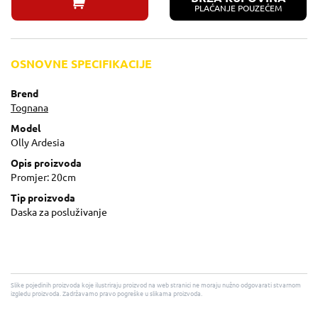
PLAĆANJE POUZEĆEM
OSNOVNE SPECIFIKACIJE
Brend
Tognana
Model
Olly Ardesia
Opis proizvoda
Promjer: 20cm
Tip proizvoda
Daska za posluživanje
Slike pojedinih proizvoda koje ilustriraju proizvod na web stranici ne moraju nužno odgovarati stvarnom
izgledu proizvoda. Zadržavamo pravo pogreške u slikama proizvoda.