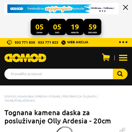
05
05
19
59
DANA
SATI
MINUTA
SEKUNDI
...
● ● ●
WEB AKCIJA
033 771 830
033 771 823
Otvo
men
DOMOD
KUHINJSKA OPREMA I POSUĐE
PROGRAM ZA ČAJ/KAFU
TACNE/POSLUŽAVNICI
Tognana kamena daska za
posluživanje Olly Ardesia - 20cm