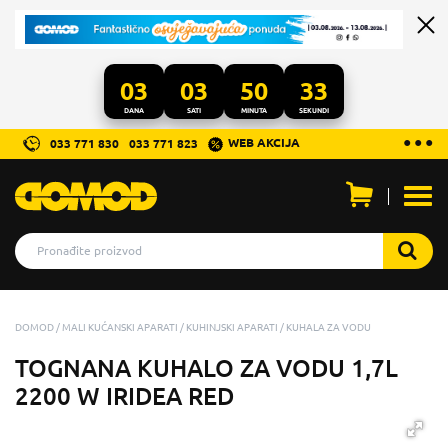
03
03
50
32
DANA
SATI
MINUTA
SEKUNDI
...
● ● ●
WEB AKCIJA
033 771 830
033 771 823
Otvo
men
DOMOD
MALI KUĆANSKI APARATI
KUHINJSKI APARATI
KUHALA ZA VODU
TOGNANA KUHALO ZA VODU 1,7L
2200 W IRIDEA RED