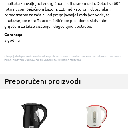
napitaka zahvaljujući energičnom i efikasnom radu. Dolazi s 360°
rotirajućom bežičnom bazom, LED indikatorom, dvostrukim
termostatom za zaštitu od pregrijavanja i rada bez vode, te
unutrašnjom nehrđajućom čeličnom posudom s skrivenim
grijačem za lakše čišćenje i dugotrajnu upotrebu.
Garancija
5 godina
Slike pojedinih proizvoda koje ilustriraju proizvod na web stranici ne moraju nužno odgovarati stvarnom
izgledu proizvoda. Zadržavamo pravo pogreške u slikama proizvoda.
Preporučeni proizvodi