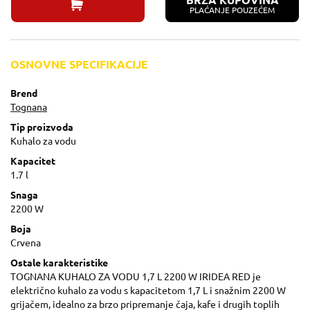
BRZA KUPOVINA
PLAĆANJE POUZEĆEM
OSNOVNE SPECIFIKACIJE
Brend
Tognana
Tip proizvoda
Kuhalo za vodu
Kapacitet
1.7 l
Snaga
2200 W
Boja
Crvena
Ostale karakteristike
TOGNANA KUHALO ZA VODU 1,7 L 2200 W IRIDEA RED je
električno kuhalo za vodu s kapacitetom 1,7 L i snažnim 2200 W
grijačem, idealno za brzo pripremanje čaja, kafe i drugih toplih