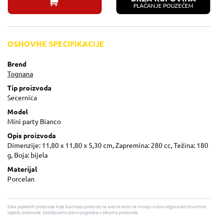
PLAĆANJE POUZEĆEM
OSNOVNE SPECIFIKACIJE
Brend
Tognana
Tip proizvoda
Secernica
Model
Mini party Bianco
Opis proizvoda
Dimenzije: 11,80 x 11,80 x 5,30 cm, Zapremina: 280 cc, Težina: 180
g, Boja: bijela
Materijal
Porcelan
Slike pojedinih proizvoda koje ilustriraju proizvod na web stranici ne moraju nužno odgovarati stvarnom
izgledu proizvoda. Zadržavamo pravo pogreške u slikama proizvoda.