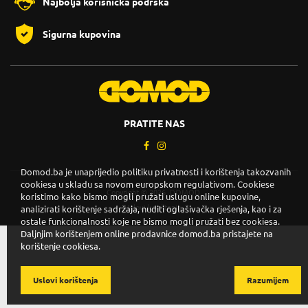
Najbolja korisnička podrška
Sigurna kupovina
PRATITE NAS
Domod.ba je unaprijedio politiku privatnosti i korištenja takozvanih
cookiesa u skladu sa novom europskom regulativom. Cookiese
Copyright © 2026. DOMOD.
koristimo kako bismo mogli pružati uslugu online kupovine,
Uslovi korištenja
.
analizirati korištenje sadržaja, nuditi oglašivačka rješenja, kao i za
ostale funkcionalnosti koje ne bismo mogli pružati bez cookiesa.
Daljnjim korištenjem online prodavnice domod.ba pristajete na
korištenje cookiesa.
Uslovi korištenja
Razumijem