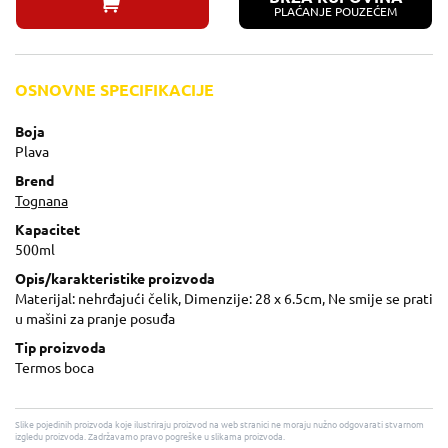
PLAĆANJE POUZEĆEM
OSNOVNE SPECIFIKACIJE
Boja
Plava
Brend
Tognana
Kapacitet
500ml
Opis/karakteristike proizvoda
Materijal: nehrđajući čelik, Dimenzije: 28 x 6.5cm, Ne smije se prati
u mašini za pranje posuđa
Tip proizvoda
Termos boca
Slike pojedinih proizvoda koje ilustriraju proizvod na web stranici ne moraju nužno odgovarati stvarnom
izgledu proizvoda. Zadržavamo pravo pogreške u slikama proizvoda.