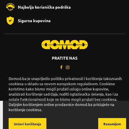
Najbolja korisnička podrška
Sigurna kupovina
PRATITE NAS
Domod.ba je unaprijedio politiku privatnosti i korištenja takozvanih
cookiesa u skladu sa novom europskom regulativom. Cookiese
Copyright © 2026. DOMOD.
koristimo kako bismo mogli pružati uslugu online kupovine,
Uslovi korištenja
.
analizirati korištenje sadržaja, nuditi oglašivačka rješenja, kao i za
ostale funkcionalnosti koje ne bismo mogli pružati bez cookiesa.
Daljnjim korištenjem online prodavnice domod.ba pristajete na
korištenje cookiesa.
Uslovi korištenja
Razumijem