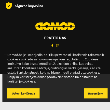
Sigurna kupovina
PRATITE NAS
Domod.ba je unaprijedio politiku privatnosti i korištenja takozvanih
cookiesa u skladu sa novom europskom regulativom. Cookiese
Copyright © 2026. DOMOD.
koristimo kako bismo mogli pružati uslugu online kupovine,
analizirati korištenje sadržaja, nuditi oglašivačka rješenja, kao i za
Uslovi korištenja
.
ostale funkcionalnosti koje ne bismo mogli pružati bez cookiesa.
Daljnjim korištenjem online prodavnice domod.ba pristajete na
korištenje cookiesa.
Uslovi korištenja
Razumijem