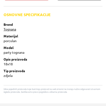
OSNOVNE SPECIFIKACIJE
Brend
Tognana
Materijal
porculan
Model
party tognana
Opis proizvoda
18x18
Tip proizvoda
zdjela
Slike pojedinih proizvoda koje ilustriraju proizvod na web stranici ne moraju nužno odgovarati stvarnom
izgledu proizvoda. Zadržavamo pravo pogreške u slikama proizvoda.