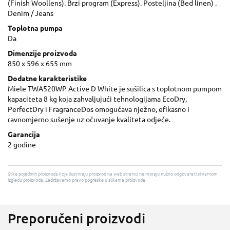
(Finish Woollens). Brzi program (Express). Posteljina (Bed linen) .
Denim / Jeans
Toplotna pumpa
Da
Dimenzije proizvoda
850 x 596 x 655 mm
Dodatne karakteristike
Miele TWA520WP Active D White je sušilica s toplotnom pumpom
kapaciteta 8 kg koja zahvaljujući tehnologijama EcoDry,
PerfectDry i FragranceDos omogućava nježno, efikasno i
ravnomjerno sušenje uz očuvanje kvaliteta odjeće.
Garancija
2 godine
Slike pojedinih proizvoda koje ilustriraju proizvod na web stranici ne moraju nužno odgovarati stvarnom
izgledu proizvoda. Zadržavamo pravo pogreške u slikama proizvoda.
Preporučeni proizvodi