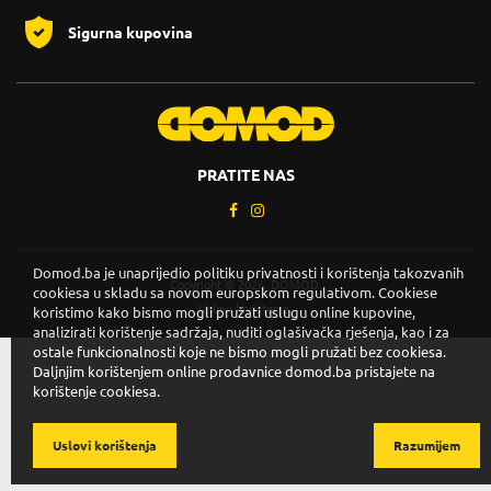
Sigurna kupovina
PRATITE NAS
Domod.ba je unaprijedio politiku privatnosti i korištenja takozvanih
Copyright © 2026. DOMOD.
cookiesa u skladu sa novom europskom regulativom. Cookiese
Uslovi korištenja
.
koristimo kako bismo mogli pružati uslugu online kupovine,
analizirati korištenje sadržaja, nuditi oglašivačka rješenja, kao i za
ostale funkcionalnosti koje ne bismo mogli pružati bez cookiesa.
Daljnjim korištenjem online prodavnice domod.ba pristajete na
korištenje cookiesa.
Uslovi korištenja
Razumijem