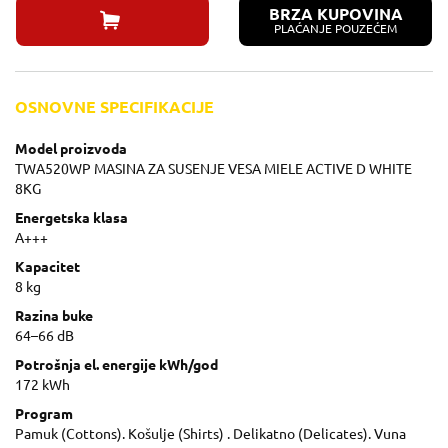
BRZA KUPOVINA
PLAĆANJE POUZEĆEM
OSNOVNE SPECIFIKACIJE
Model proizvoda
TWA520WP MASINA ZA SUSENJE VESA MIELE ACTIVE D WHITE
8KG
Energetska klasa
A+++
Kapacitet
8 kg
Razina buke
64–66 dB
Potrošnja el. energije kWh/god
172 kWh
Program
Pamuk (Cottons). Košulje (Shirts) . Delikatno (Delicates). Vuna