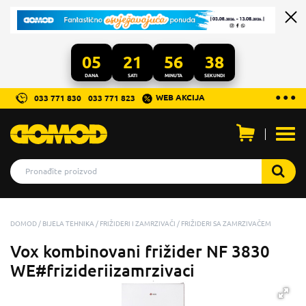
05
21
56
38
DANA
SATI
MINUTA
SEKUNDI
...
● ● ●
WEB AKCIJA
033 771 830
033 771 823
Otvo
men
DOMOD
BIJELA TEHNIKA
FRIŽIDERI I ZAMRZIVAČI
FRIŽIDERI SA ZAMRZIVAČEM
Vox kombinovani frižider NF 3830
WE#frizideriizamrzivaci