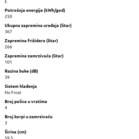
E
Potrošnja energije (kWh/god)
250
Ukupna zapremina uređaja (litar)
367
Zapremina frižidera (litar)
266
Zapremina zamrzivača (litar)
101
Razina buke (dB)
39
Sistem hlađenja
No Frost
Broj polica u vratima
4
Broj korpi u zamrzivaču
3
Širina (cm)
59.5