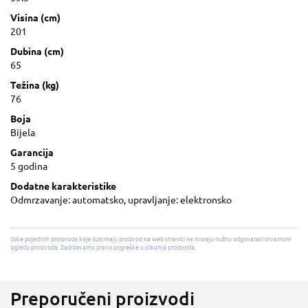
Visina (cm)
201
Dubina (cm)
65
Težina (kg)
76
Boja
Bijela
Garancija
5 godina
Dodatne karakteristike
Odmrzavanje: automatsko, upravljanje: elektronsko
Slike pojedinih proizvoda koje ilustriraju proizvod na web stranici ne moraju nužno odgovarati stvarnom
izgledu proizvoda. Zadržavamo pravo pogreške u slikama proizvoda.
Preporučeni proizvodi