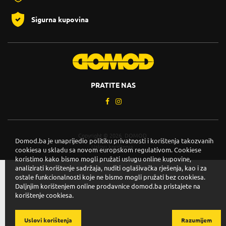
Sigurna kupovina
PRATITE NAS
Copyright © 2026. DOMOD.
Domod.ba je unaprijedio politiku privatnosti i korištenja takozvanih
Uslovi korištenja
.
cookiesa u skladu sa novom europskom regulativom. Cookiese
koristimo kako bismo mogli pružati uslugu online kupovine,
analizirati korištenje sadržaja, nuditi oglašivačka rješenja, kao i za
ostale funkcionalnosti koje ne bismo mogli pružati bez cookiesa.
Daljnjim korištenjem online prodavnice domod.ba pristajete na
korištenje cookiesa.
Uslovi korištenja
Razumijem