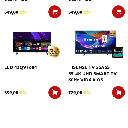
649,00
KM
549,00
KM
LED 43QVF684
HISENSE TV 55A6S
55"4K UHD SMART TV
60Hz VIDAA OS
399,00
KM
729,00
KM