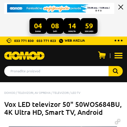
04
08
14
59
DANA
SATI
MINUTA
SEKUNDI
...
● ● ●
WEB AKCIJA
033 771 830
033 771 823
Otvo
men
DOMOD
TELEVIZORI, AV OPREMA
TELEVIZORI
LED TV
Vox LED televizor 50" 50WOS684BU,
4K Ultra HD, Smart TV, Android