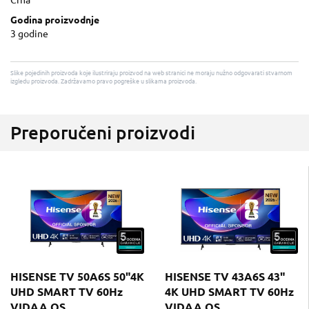
Crna
Godina proizvodnje
3 godine
Slike pojedinih proizvoda koje ilustriraju proizvod na web stranici ne moraju nužno odgovarati stvarnom
izgledu proizvoda. Zadržavamo pravo pogreške u slikama proizvoda.
Preporučeni proizvodi
HISENSE TV 50A6S 50"4K
HISENSE TV 43A6S 43"
UHD SMART TV 60Hz
4K UHD SMART TV 60Hz
VIDAA OS
VIDAA OS