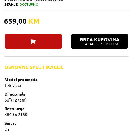
STANJE:
DOSTUPNO
659,00
KM
BRZA KUPOVINA
PLAĆANJE POUZEĆEM
OSNOVNE SPECIFIKACIJE
Model proizvoda
Televizor
Dijagonala
50"(127cm)
Rezolucija
3840 x 2160
Smart
Da