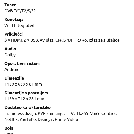
Tuner
DVB-T/C/T2/S/S2
Konekcija
WiFi integrated
Priključci
3 × HDMI, 2 × USB, AV ulaz, CI+, SPDIF, RJ-45, izlaz za slušalice
Audio
Dolby
Operativni sistem
Android
Dimenzije
1129 x 659 x 81 mm
Dimenzije s postoljem
1129 x 712 x 281 mm
Dodatne karakteristike
Frameless dizajn, PVR snimanje, HEVC H.265, Voice Control,
Netflix, YouTube, Disney+, Prime Video
Boja