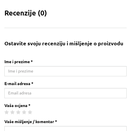
Recenzije (
0
)
Ostavite svoju recenziju i mišljenje o proizvodu
Ime i prezime *
E-mail adresa *
Vaša ocjena *
Vaše mišljenje / komentar *