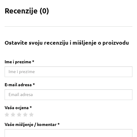
Recenzije (
0
)
Ostavite svoju recenziju i mišljenje o proizvodu
Ime i prezime *
E-mail adresa *
Vaša ocjena *
Vaše mišljenje / komentar *