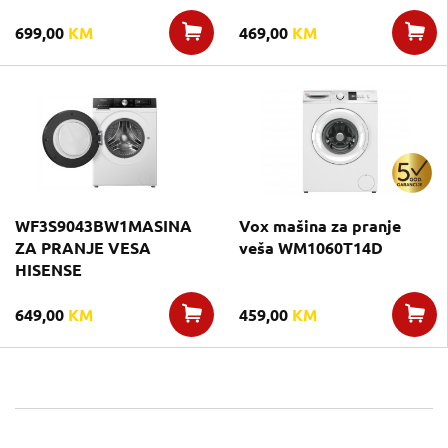
699,00
KM
469,00
KM
WF3S9043BW1MASINA
Vox mašina za pranje
ZA PRANJE VESA
veša WM1060T14D
HISENSE
649,00
KM
459,00
KM