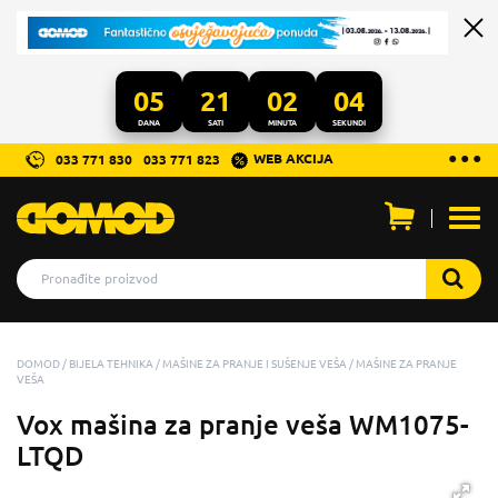
05
21
02
04
DANA
SATI
MINUTA
SEKUNDI
...
● ● ●
WEB AKCIJA
033 771 830
033 771 823
Otvo
men
DOMOD
BIJELA TEHNIKA
MAŠINE ZA PRANJE I SUŠENJE VEŠA
MAŠINE ZA PRANJE
VEŠA
Vox mašina za pranje veša WM1075-
LTQD