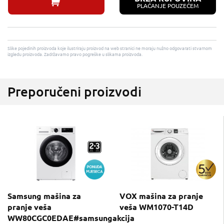
PLAĆANJE POUZEĆEM
Slike pojedinih proizvoda koje ilustriraju proizvod na web stranici ne moraju nužno odgovarati stvarnom
izgledu proizvoda. Zadržavamo pravo pogreške u slikama proizvoda.
Preporučeni proizvodi
Samsung mašina za
VOX mašina za pranje
pranje veša
veša WM1070-T14D
WW80CGC0EDAE#samsungakcija