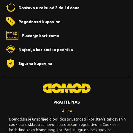
Dostava u roku od 2 do 14 dana
Pogodnosti kupovine
Plaćanje karticama
Najbolja korisnička podrška
Sigurna kupovina
PRATITE NAS
Domod.ba je unaprijedio politiku privatnosti i korištenja takozvanih
cookiesa u skladu sa novom europskom regulativom. Cookiese
koristimo kako bismo mogli pružati uslugu online kupovine,
Copyright © 2026. DOMOD.