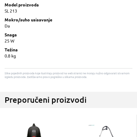
Model proizvoda
SL 213
Mokro/suho usisavanje
Da
Snaga
25 W
Težina
0.8 kg
Slike pojedinih proizvoda koje ilustriraju proizvod na web stranici ne moraju nužno odgovarati stvarnom
izgledu proizvoda. Zadržavamo pravo pogreške u slikama proizvoda.
Preporučeni proizvodi