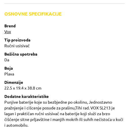
OSNOVNE SPECIFIKACIJE
Brend
Vox
Tip proizvoda
Ručni usisivač
Bežična upotreba
Da
Boja
Plava
Dimenzije
22.5 x 19.4 x 38.8 cm
Dodatne karakteristike
Punjive baterije koje su bezbjedne po okolinu, Jednostavno
pražnjenje i cišcenje posude za prašinu,Tihi rad. VOX SL213 je
lagan i praktičan ručni usisivač na baterije koji služi za brzo
čišćenje sitne prljavštine i manjih mokrih ili suhih nečistoća u kući
i automobilu.