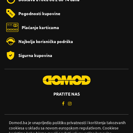
Pogodnosti kupovine
Plaćanje karticama
Najbolja korisnička podrška
Sigurna kupovina
PRATITE NAS
Domod.ba je unaprijedio politiku privatnosti i korištenja takozvanih
Copyright © 2026. DOMOD.
cookiesa u skladu sa novom europskom regulativom. Cookiese
Uslovi korištenja
.