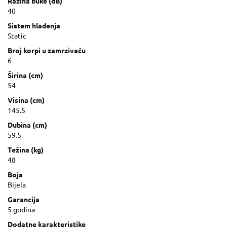
Razina buke (dB)
40
Sistem hlađenja
Static
Broj korpi u zamrzivaču
6
Širina (cm)
54
Visina (cm)
145.5
Dubina (cm)
59.5
Težina (kg)
48
Boja
Bijela
Garancija
5 godina
Dodatne karakteristike