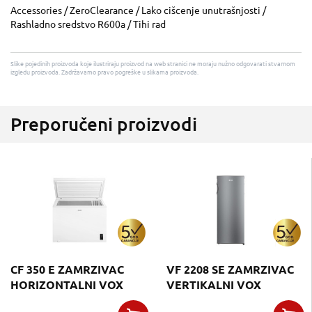
Accessories / ZeroClearance / Lako cišcenje unutrašnjosti /
Rashladno sredstvo R600a / Tihi rad
Slike pojedinih proizvoda koje ilustriraju proizvod na web stranici ne moraju nužno odgovarati stvarnom
izgledu proizvoda. Zadržavamo pravo pogreške u slikama proizvoda.
Preporučeni proizvodi
CF 350 E ZAMRZIVAC
VF 2208 SE ZAMRZIVAC
HORIZONTALNI VOX
VERTIKALNI VOX