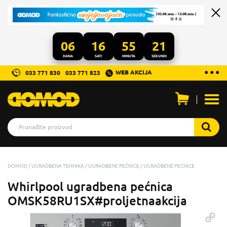
06
16
55
20
DANA
SATI
MINUTA
SEKUNDI
...
● ● ●
WEB AKCIJA
033 771 830
033 771 823
Otvo
men
DOMOD
UGRADBENA TEHNIKA
UGRADBENE PEĆNICE
UGRADBENE PEĆNICE
Whirlpool ugradbena pećnica
OMSK58RU1SX#proljetnaakcija