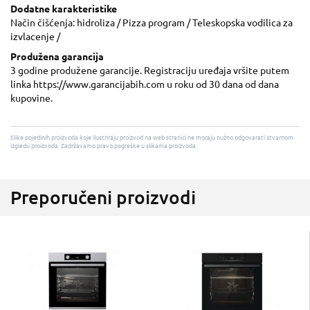
Dodatne karakteristike
Način čišćenja: hidroliza / Pizza program / Teleskopska vodilica za
izvlacenje /
Produžena garancija
3 godine produžene garancije. Registraciju uređaja vršite putem
linka https://www.garancijabih.com u roku od 30 dana od dana
kupovine.
Slike pojedinih proizvoda koje ilustriraju proizvod na web stranici ne moraju nužno odgovarati stvarnom
izgledu proizvoda. Zadržavamo pravo pogreške u slikama proizvoda.
Preporučeni proizvodi