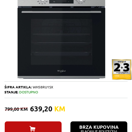
ŠIFRA ARTIKLA:
WH58RU1SX
STANJE:
DOSTUPNO
639,20
KM
799,00
KM
BRZA KUPOVINA
PLAĆANJE POUZEĆEM