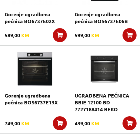
Gorenje ugradbena
Gorenje ugradbena
pećnica BO6737E02X
pećnica BOS6737E06B
589,00
KM
599,00
KM
Gorenje ugradbena
UGRADBENA PEĆNICA
pećnica BOS6737E13X
BBIE 12100 BD
7727188414 BEKO
749,00
KM
439,00
KM