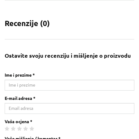
Recenzije (
0
)
Ostavite svoju recenziju i mišljenje o proizvodu
Ime i prezime *
E-mail adresa *
Vaša ocjena *
Vaše mišljenje / komentar *