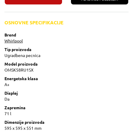
OSNOVNE SPECIFIKACIJE
Brend
Whirlpool
Tip proizvoda
Ugradbena pecnica
Model proizvoda
OMSK58RU1SX
Energetska klasa
A+
Displej
Da
Zapremina
71 l
Dimenzije proizvoda
595 x 595 x 551 mm