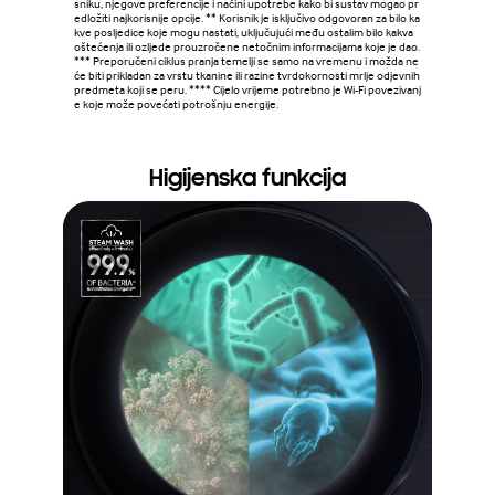
sniku, njegove preferencije i načini upotrebe kako bi sustav mogao pr
rublja, pe
edložiti najkorisnije opcije. ** Korisnik je isključivo odgovoran za bilo ka
vače, peć
kve posljedice koje mogu nastati, uključujući među ostalim bilo kakva
e (od lip
oštećenja ili ozljede prouzročene netočnim informacijama koje je dao.
*** Preporučeni ciklus pranja temelji se samo na vremenu i možda ne
će biti prikladan za vrstu tkanine ili razine tvrdokornosti mrlje odjevnih
predmeta koji se peru. **** Cijelo vrijeme potrebno je Wi-Fi povezivanj
e koje može povećati potrošnju energije.
Higijenska funkcija