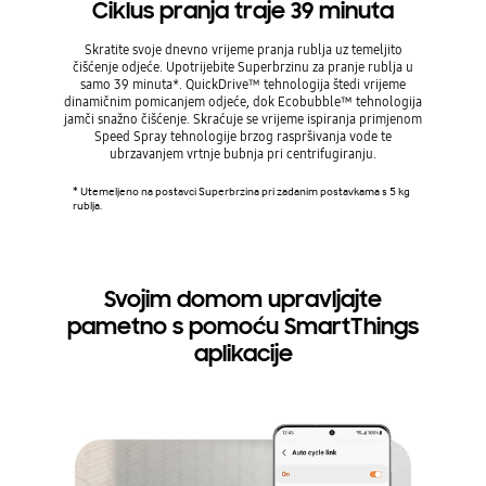
Ciklus pranja traje 39 minuta
Skratite svoje dnevno vrijeme pranja rublja uz temeljito
Ciklus s
čišćenje odjeće. Upotrijebite Superbrzinu za pranje rublja u
manj
samo 39 minuta*. QuickDrive™ tehnologija štedi vrijeme
Optimiz
dinamičnim pomicanjem odjeće, dok Ecobubble™ tehnologija
ciklus s
jamči snažno čišćenje. Skraćuje se vrijeme ispiranja primjenom
Speed Spray tehnologije brzog raspršivanja vode te
ubrzavanjem vrtnje bubnja pri centrifugiranju.
* Na teme
potrebom 
oređujući
* Utemeljeno na postavci Superbrzina pri zadanim postavkama s 5 kg
delu WW4
rublja.
zultati s
upotrebe
Svojim domom upravljajte
pametno s pomoću SmartThings
aplikacije