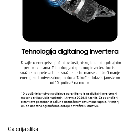
Tehnologija digitalnog invertera
Uživajte u energetskoj učinkovitosti, niskoj buci i dugotrajnim
performansama. Tehnologija digitalnog invertera koristi
snažne magnete za tihe i snažne performanse, ali troši manje
energije od univerzalnog motora. Također dolazi s jamstvom
od 10 godina* na motor.
10-godišnje jamstvo na dijelove ograničeno je na digitalni inverterski
motor perilica rublja kupljenih 1. travnja 2026. ili kasnije. Za podnošenj
e zahtjeva potreban je račun s naznačenim datumom kupnje. Primjenj
uju se dodatna ograničenja, detalje potražite u jamstvu.
Galerija slika