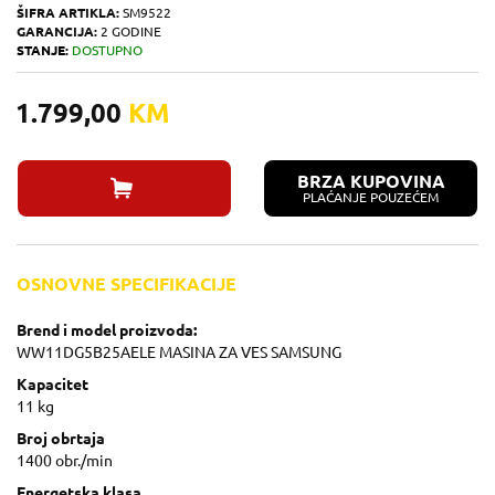
ŠIFRA ARTIKLA:
SM9522
GARANCIJA:
2 GODINE
STANJE:
DOSTUPNO
1.799,00
KM
BRZA KUPOVINA
PLAĆANJE POUZEĆEM
OSNOVNE SPECIFIKACIJE
Brend i model proizvoda:
WW11DG5B25AELE MASINA ZA VES SAMSUNG
Kapacitet
11 kg
Broj obrtaja
1400 obr./min
Energetska klasa