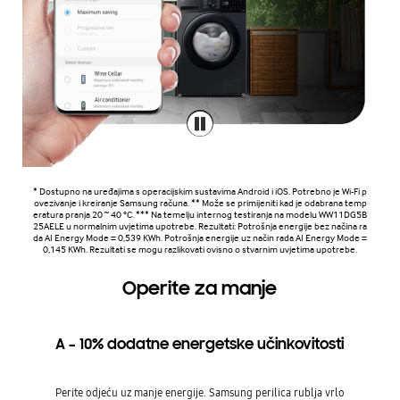
* Dostupno na uređajima s operacijskim sustavima Android i iOS. Potrebno je Wi-Fi p
ovezivanje i kreiranje Samsung računa. ** Može se primijeniti kad je odabrana temp
eratura pranja 20 ~ 40 °C. *** Na temelju internog testiranja na modelu WW11DG5B
25AELE u normalnim uvjetima upotrebe. Rezultati: Potrošnja energije bez načina ra
da AI Energy Mode = 0,539 KWh. Potrošnja energije uz način rada AI Energy Mode =
0,145 KWh. Rezultati se mogu razlikovati ovisno o stvarnim uvjetima upotrebe.
Operite za manje
A – 10% dodatne energetske učinkovitosti
Perite odjeću uz manje energije. Samsung perilica rublja vrlo