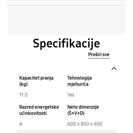
Specifikacije
Proširi sve
Kapacitet pranja
Tehnologija
(kg)
mjehurića
11.0
Yes
Razred energetske
Neto dimenzije
učinkovitosti
(Š×V×D)
A
600 x 850 x 600