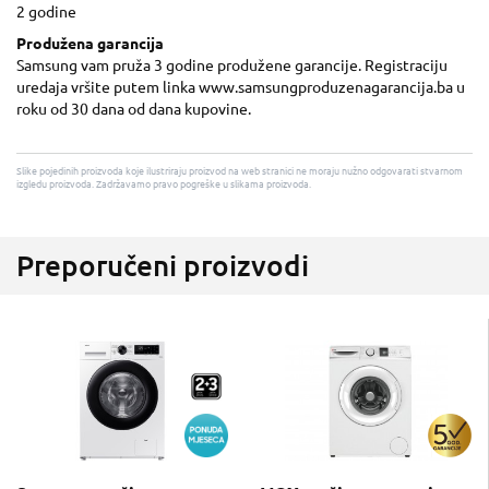
2 godine
Produžena garancija
Samsung vam pruža 3 godine produžene garancije. Registraciju
uredaja vršite putem linka www.samsungproduzenagarancija.ba u
roku od 30 dana od dana kupovine.
Slike pojedinih proizvoda koje ilustriraju proizvod na web stranici ne moraju nužno odgovarati stvarnom
izgledu proizvoda. Zadržavamo pravo pogreške u slikama proizvoda.
Preporučeni proizvodi