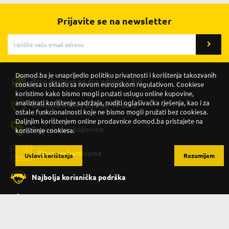
Prijavite se na newsletter
Domod.ba je unaprijedio politiku privatnosti i korištenja takozvanih
Brza dostava na sve adrese u BiH
cookiesa u skladu sa novom europskom regulativom. Cookiese
koristimo kako bismo mogli pružati uslugu online kupovine,
analizirati korištenje sadržaja, nuditi oglašivačka rješenja, kao i za
Dostava u roku od 2 do 14 dana
ostale funkcionalnosti koje ne bismo mogli pružati bez cookiesa.
Daljnjim korištenjem online prodavnice domod.ba pristajete na
Pogodnosti kupovine
korištenje cookiesa.
Plaćanje karticama
Uslovi korištenja
Razumijem
Najbolja korisnička podrška
Sigurna kupovina