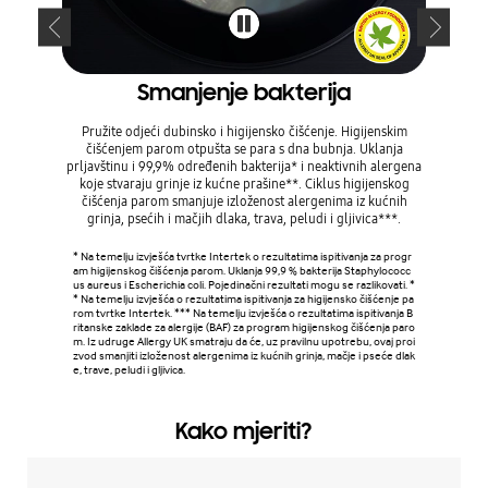
Smanjenje bakterija
Od
Pružite odjeći dubinsko i higijensko čišćenje. Higijenskim
Održavaj
čišćenjem parom otpušta se para s dna bubnja. Uklanja
Drum Cle
prljavštinu i 99,9% određenih bakterija* i neaktivnih alergena
koje u
koje stvaraju grinje iz kućne prašine**. Ciklus higijenskog
centrifu
čišćenja parom smanjuje izloženost alergenima iz kućnih
prljavšt
grinja, psećih i mačjih dlaka, trava, peludi i gljivica***.
* Na temelju izvješća tvrtke Intertek o rezultatima ispitivanja za progr
* Uklanja
am higijenskog čišćenja parom. Uklanja 99,9 % bakterija Staphylococc
perilice i
us aureus i Escherichia coli. Pojedinačni rezultati mogu se razlikovati. *
sa Drum C
* Na temelju izvješća o rezultatima ispitivanja za higijensko čišćenje pa
vakih 40 c
rom tvrtke Intertek. *** Na temelju izvješća o rezultatima ispitivanja B
ritanske zaklade za alergije (BAF) za program higijenskog čišćenja paro
m. Iz udruge Allergy UK smatraju da će, uz pravilnu upotrebu, ovaj proi
zvod smanjiti izloženost alergenima iz kućnih grinja, mačje i pseće dlak
e, trave, peludi i gljivica.
Kako mjeriti?