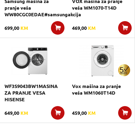
Samsung mašina za
VOX mašina za pranje
pranje veša
veša WM1070-T14D
WW80CGC0EDAE#samsungakcija
699,00
KM
469,00
KM
WF3S9043BW1MASINA
Vox mašina za pranje
ZA PRANJE VESA
veša WM1060T14D
HISENSE
649,00
KM
459,00
KM