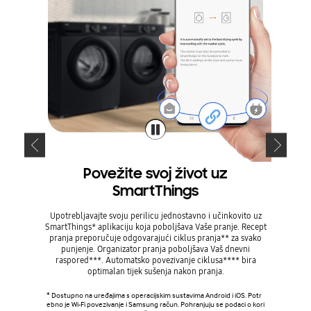
Povežite svoj život uz
Sm
SmartThings
Upravlja
Smar
Upotrebljavajte svoju perilicu jednostavno i učinkovito uz
energets
SmartThings* aplikaciju koja poboljšava Vaše pranje. Recept
potrošnj
pranja preporučuje odgovarajući ciklus pranja** za svako
usporedbu
punjenje. Organizator pranja poboljšava Vaš dnevni
raspored***. Automatsko povezivanje ciklusa**** bira
optimalan tijek sušenja nakon pranja.
* Dostupn
ebno je W
* Dostupno na uređajima s operacijskim sustavima Android i iOS. Potr
ačajka tr
ebno je Wi-Fi povezivanje i Samsung račun. Pohranjuju se podaci o kori
patibilnih