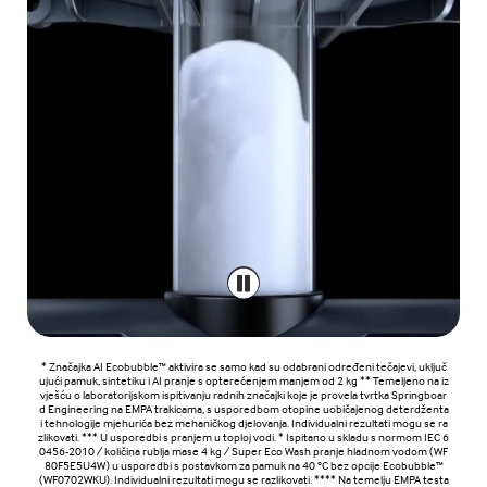
* Značajka AI Ecobubble™ aktivira se samo kad su odabrani određeni tečajevi, uključ
ujući pamuk, sintetiku i AI pranje s opterećenjem manjem od 2 kg ** Temeljeno na iz
vješću o laboratorijskom ispitivanju radnih značajki koje je provela tvrtka Springboar
d Engineering na EMPA trakicama, s usporedbom otopine uobičajenog deterdženta
i tehnologije mjehurića bez mehaničkog djelovanja. Individualni rezultati mogu se ra
zlikovati. *** U usporedbi s pranjem u toploj vodi. * Ispitano u skladu s normom IEC 6
0456-2010 / količina rublja mase 4 kg / Super Eco Wash pranje hladnom vodom (WF
80F5E5U4W) u usporedbi s postavkom za pamuk na 40 °C bez opcije Ecobubble™
(WF0702WKU). Individualni rezultati mogu se razlikovati. **** Na temelju EMPA testa