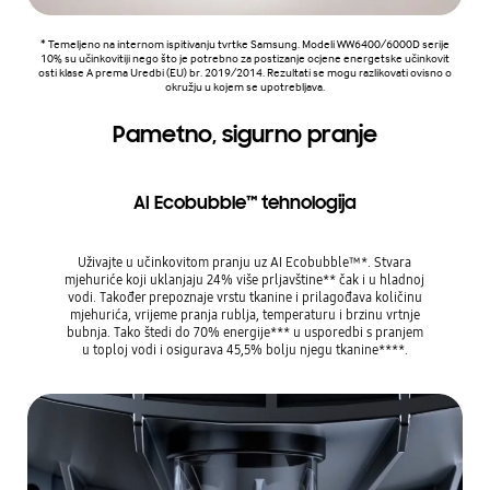
* Temeljeno na internom ispitivanju tvrtke Samsung. Modeli WW6400/6000D serije
10% su učinkovitiji nego što je potrebno za postizanje ocjene energetske učinkovit
osti klase A prema Uredbi (EU) br. 2019/2014. Rezultati se mogu razlikovati ovisno o
okružju u kojem se upotrebljava.
Pametno, sigurno pranje
AI Ecobubble™ tehnologija
Uživajte u učinkovitom pranju uz AI Ecobubble™*. Stvara
mjehuriće koji uklanjaju 24% više prljavštine** čak i u hladnoj
vodi. Također prepoznaje vrstu tkanine i prilagođava količinu
mjehurića, vrijeme pranja rublja, temperaturu i brzinu vrtnje
bubnja. Tako štedi do 70% energije*** u usporedbi s pranjem
u toploj vodi i osigurava 45,5% bolju njegu tkanine****.