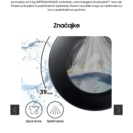
na modelu od 9 kg (WF906U4SAGD, sintetika), s tehnologijom Ecobubble™ i bez nje.
Podaci prikupljeni iz pojedinačnih ispitivanja. Stvarni rezultati mogu se razlikovati ovi
sno o pojedinačnoj upotrebi.
Značajke