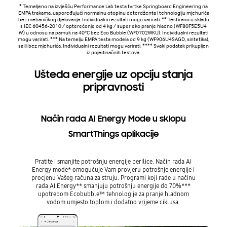
* Temeljeno na izvješću Performance Lab testa tvrtke Springboard Engineering na
EMPA trakama, uspoređujući normalnu otopinu deterdženta i tehnologiju mjehurića
bez mehaničkog djelovanja. Individualni rezultati mogu varirati. ** Testirano u skladu
s IEC 60456-2010 / opterećenje od 4 kg / super eko pranje hladno (WF80F5E5U4
W) u odnosu na pamuk na 40°C bez Eco Bubble (WF0702WKU). Individualni rezultati
mogu varirati. *** Na temelju EMPA testa modela od 9 kg (WF906U4SAGD, sintetika),
sa ili bez mjehurića. Individualni rezultati mogu varirati. **** Svaki podatak prikupljen
iz pojedinačnih testova.
Ušteda energije uz opciju stanja
pripravnosti
Način rada AI Energy Mode u sklopu
SmartThings aplikacije
Pratite i smanjite potrošnju energije perilice. Način rada AI
Energy mode* omogućuje Vam provjeru potrošnje energije i
procjenu Vašeg računa za struju. Programi koji rade u načinu
rada AI Energy** smanjuju potrošnju energije do 70%***
upotrebom Ecobubble™ tehnologije za pranje hladnom
vodom umjesto toplom i dodatno vrijeme ciklusa.