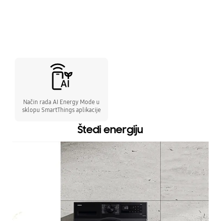
Način rada AI Energy Mode u
sklopu SmartThings aplikacije
Štedi energiju