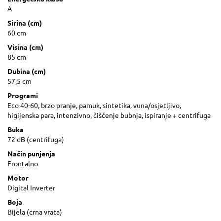
A
Sirina (cm)
60 cm
Visina (cm)
85 cm
Dubina (cm)
57,5 cm
Programi
Eco 40-60, brzo pranje, pamuk, sintetika, vuna/osjetljivo,
higijenska para, intenzivno, čišćenje bubnja, ispiranje + centrifuga
Buka
72 dB (centrifuga)
Način punjenja
Frontalno
Motor
Digital Inverter
Boja
Bijela (crna vrata)