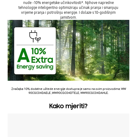
nude -10% energetske učinkovitosti*. Njihove napredne
tehnologije inteligentno optimiziraju učinak pranja i smanjuju
vrijeme pranja i potrošnju energije. I dolaze s 10-godišnjim
jamstvom.
Značajka 10% dodatne uštede energije dostupna je samo na ovim proizvodima: WW
90CGC04DAELE ,WW90CGC04DTELE, WW90CGC04DAHLE.
Kako mjeriti?