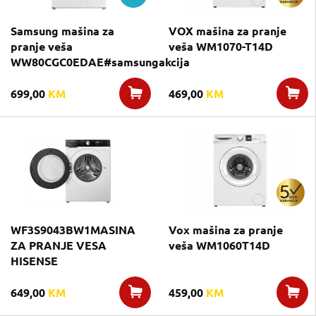
Samsung mašina za
VOX mašina za pranje
pranje veša
veša WM1070-T14D
WW80CGC0EDAE#samsungakcija
699,00
KM
469,00
KM
WF3S9043BW1MASINA
Vox mašina za pranje
ZA PRANJE VESA
veša WM1060T14D
HISENSE
649,00
KM
459,00
KM