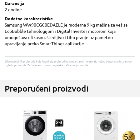
Garancija
2 godine
Dodatne karakteristike
Samsung WW90CGC0EDAELE je moderna 9 kg mašina za veš sa
EcoBubble tehnologijom i Digital Inverter motorom koja
omogućava efikasno, štedljivo i tiho pranje uz pametno
upravljanje preko SmartThings aplikacije.
Slike pojedinih proizvoda koje ilustriraju proizvod na web stranici ne moraju nužno odgovarati stvarnom
izgledu proizvoda. Zadržavamo pravo pogreške u slikama proizvoda.
Preporučeni proizvodi