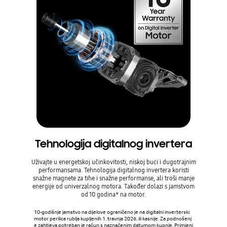
Tehnologija digitalnog invertera
Uživajte u energetskoj učinkovitosti, niskoj buci i dugotrajnim
performansama. Tehnologija digitalnog invertera koristi
snažne magnete za tihe i snažne performanse, ali troši manje
energije od univerzalnog motora. Također dolazi s jamstvom
od 10 godina* na motor.
10-godišnje jamstvo na dijelove ograničeno je na digitalni inverterski
motor perilica rublja kupljenih 1. travnja 2026. ili kasnije. Za podnošenj
e zahtjeva potreban je račun s naznačenim datumom kupnje. Primjenj