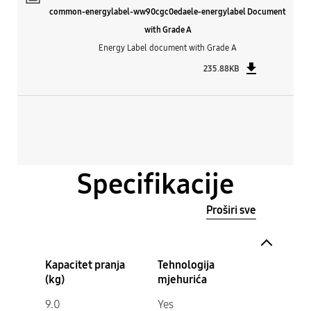
common-energylabel-ww90cgc0edaele-energylabel Document
with Grade A
Energy Label document with Grade A
235.88KB
Specifikacije
Proširi sve
Kapacitet pranja
Tehnologija
(kg)
mjehurića
9.0
Yes