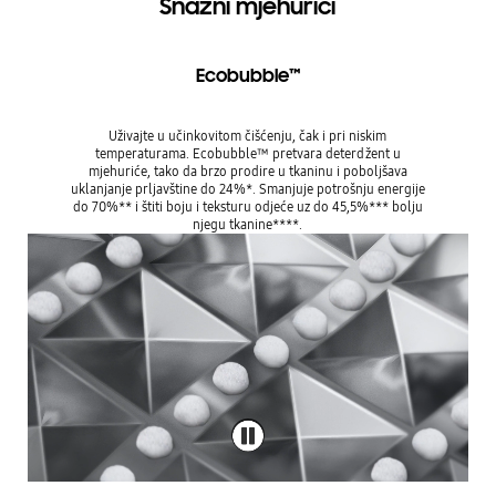
Snažni mjehurići
Ecobubble™
Uživajte u učinkovitom čišćenju, čak i pri niskim
temperaturama. Ecobubble™ pretvara deterdžent u
mjehuriće, tako da brzo prodire u tkaninu i poboljšava
uklanjanje prljavštine do 24%*. Smanjuje potrošnju energije
do 70%** i štiti boju i teksturu odjeće uz do 45,5%*** bolju
njegu tkanine****.