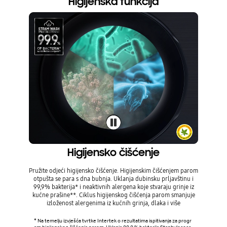
Higijenska funkcija
Higijensko čišćenje
Pružite odjeći higijensko čišćenje. Higijenskim čišćenjem parom
otpušta se para s dna bubnja. Uklanja dubinsku prljavštinu i
99,9% bakterija* i neaktivnih alergena koje stvaraju grinje iz
kućne prašine**. Ciklus higijenskog čišćenja parom smanjuje
izloženost alergenima iz kućnih grinja, dlaka i više
* Na temelju izvješća tvrtke Intertek o rezultatima ispitivanja za progr