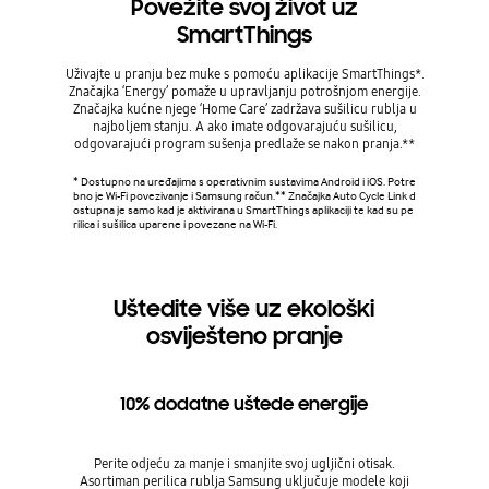
Povežite svoj život uz
Sm
SmartThings
Upravlja
otisak 
Uživajte u pranju bez muke s pomoću aplikacije SmartThings*.
savjete o
Značajka ‘Energy’ pomaže u upravljanju potrošnjom energije.
ener
Značajka kućne njege ‘Home Care’ zadržava sušilicu rublja u
najboljem stanju. A ako imate odgovarajuću sušilicu,
odgovarajući program sušenja predlaže se nakon pranja.**
* Dostupn
bno je Wi
* Dostupno na uređajima s operativnim sustavima Android i iOS. Potre
ajka tren
bno je Wi-Fi povezivanje i Samsung račun.** Značajka Auto Cycle Link d
tibilnih s
ostupna je samo kad je aktivirana u SmartThings aplikaciji te kad su pe
blja, peri
rilica i sušilica uparene i povezane na Wi-Fi.
če, pećni
(od lipnj
Uštedite više uz ekološki
osviješteno pranje
10% dodatne uštede energije
Perite odjeću za manje i smanjite svoj ugljični otisak.
Asortiman perilica rublja Samsung uključuje modele koji