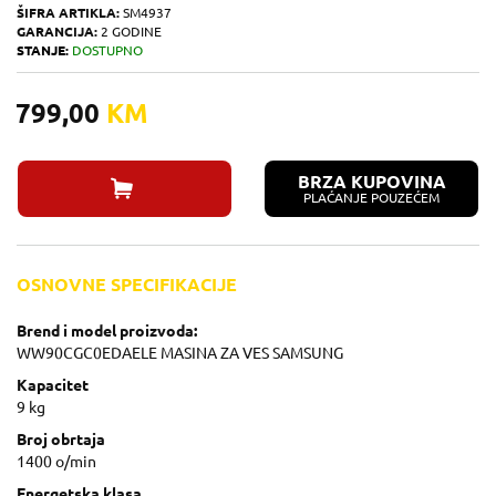
ŠIFRA ARTIKLA:
SM4937
GARANCIJA:
2 GODINE
STANJE:
DOSTUPNO
799,00
KM
BRZA KUPOVINA
PLAĆANJE POUZEĆEM
OSNOVNE SPECIFIKACIJE
Brend i model proizvoda:
WW90CGC0EDAELE MASINA ZA VES SAMSUNG
Kapacitet
9 kg
Broj obrtaja
1400 o/min
Energetska klasa