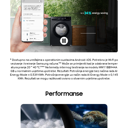
* Dostupno na uređajima s operativnim sustavima Android i iOS. Potrebno je Wi-Fi po
vezivanje i kreiranje Samsung računa.** Može se primijeniti kad je odabrana temper
atura pranja 20 ~ 40 °C.*** Na temelju internog testiranja na modelu WW11BB944A
GB u normalnim uvjetima upotrebe. Rezultati: Potrošnja energije bez načina rada AI
Energy Mode = 0,539 KWh. Potrošnja energije uz način rada AI Energy Mode = 0,145
KWh. Rezultati se mogu razlikovati ovisno o stvarnim uvjetima upotrebe.
Performanse