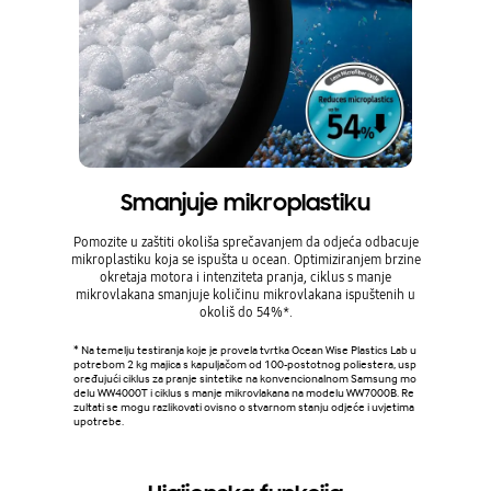
Smanjuje mikroplastiku
Pomozite u zaštiti okoliša sprečavanjem da odjeća odbacuje
mikroplastiku koja se ispušta u ocean. Optimiziranjem brzine
okretaja motora i intenziteta pranja, ciklus s manje
mikrovlakana smanjuje količinu mikrovlakana ispuštenih u
okoliš do 54%*.
* Na temelju testiranja koje je provela tvrtka Ocean Wise Plastics Lab u
potrebom 2 kg majica s kapuljačom od 100-postotnog poliestera, usp
oređujući ciklus za pranje sintetike na konvencionalnom Samsung mo
delu WW4000T i ciklus s manje mikrovlakana na modelu WW7000B. Re
zultati se mogu razlikovati ovisno o stvarnom stanju odjeće i uvjetima
upotrebe.