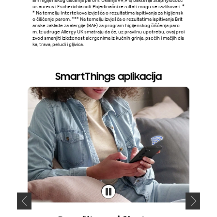
am higijenskog čišćenja parom. Uklanja 99,9 % bakterija Staphylococc
us aureus i Escherichia coli. Pojedinačni rezultati mogu se razlikovati. *
* Na temelju Intertekova izvješća o rezultatima ispitivanja za higijensk
o čišćenje parom. *** Na temelju izvješća o rezultatima ispitivanja Brit
anske zaklade za alergije (BAF) za program higijenskog čišćenja paro
m. Iz udruge Allergy UK smatraju da će, uz pravilnu upotrebu, ovaj proi
zvod smanjiti izloženost alergenima iz kućnih grinja, psećih i mačjih dla
ka, trava, peludi i gljivica.
SmartThings aplikacija