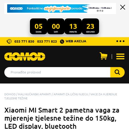
05
00
13
22
DANA
SATI
MINUTA
SEKUNDI
...
● ● ●
WEB AKCIJA
033 771 830
033 771 823
Otvo
men
DOMOD
MALI KUĆANSKI APARATI
APARATI ZA LIČNU NJEGU
VAGE ZA MJERENJE
TJELESNE TEŽINE
Xiaomi MI Smart 2 pametna vaga za
mjerenje tjelesne težine do 150kg,
LED display, bluetooth