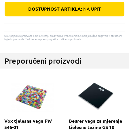
DOSTUPNOST ARTIKLA:
NA UPIT
Slike pojedinih proizvoda koje ilustriraju proizvod na web stranici ne moraju nužno odgovarati stvarnom
izgledu proizvoda. Zadržavamo pravo pogreške u slikama proizvoda.
Preporučeni proizvodi
Vox tjelesna vaga PW
Beurer vaga za mjerenje
546-01
tjelesne težine GS 10