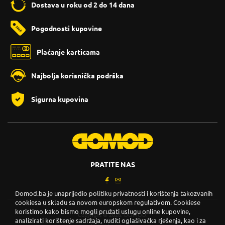
Dostava u roku od 2 do 14 dana
Pogodnosti kupovine
Plaćanje karticama
Najbolja korisnička podrška
Sigurna kupovina
PRATITE NAS
Domod.ba je unaprijedio politiku privatnosti i korištenja takozvanih
cookiesa u skladu sa novom europskom regulativom. Cookiese
koristimo kako bismo mogli pružati uslugu online kupovine,
Copyright © 2026. DOMOD.
analizirati korištenje sadržaja, nuditi oglašivačka rješenja, kao i za