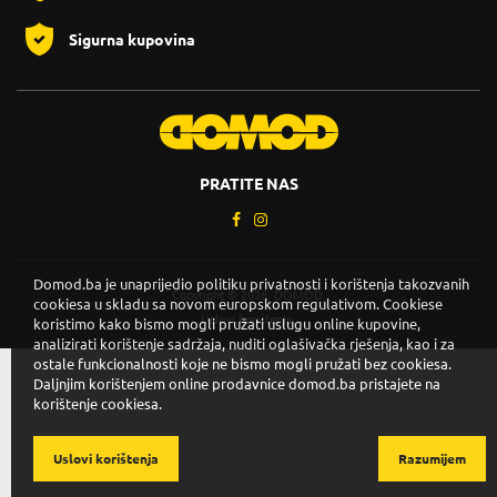
Sigurna kupovina
PRATITE NAS
Domod.ba je unaprijedio politiku privatnosti i korištenja takozvanih
Copyright © 2026. DOMOD.
cookiesa u skladu sa novom europskom regulativom. Cookiese
Uslovi korištenja
.
koristimo kako bismo mogli pružati uslugu online kupovine,
analizirati korištenje sadržaja, nuditi oglašivačka rješenja, kao i za
ostale funkcionalnosti koje ne bismo mogli pružati bez cookiesa.
Daljnjim korištenjem online prodavnice domod.ba pristajete na
korištenje cookiesa.
Uslovi korištenja
Razumijem