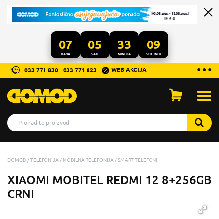
07
05
33
08
DANA
SATI
MINUTA
SEKUNDI
...
● ● ●
WEB AKCIJA
033 771 830
033 771 823
Otvo
men
DOMOD
TELEFONIJA
MOBILNA TELEFONIJA
SMART TELEFONI
XIAOMI MOBITEL REDMI 12 8+256GB
CRNI