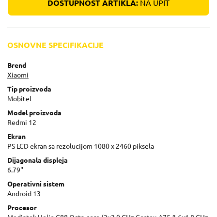
DOSTUPNOST ARTIKLA:
NA UPIT
OSNOVNE SPECIFIKACIJE
Brend
Xiaomi
Tip proizvoda
Mobitel
Model proizvoda
Redmi 12
Ekran
PS LCD ekran sa rezolucijom 1080 x 2460 piksela
Dijagonala displeja
6.79''
Operativni sistem
Android 13
Procesor