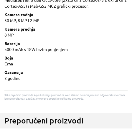
Mediatek Helio G88 Octa-core (2x2.0 GHz Cortex-A75 & 6x1.8 GHz
Cortex-A55) i Mali-G52 MC2 graficki procesor.
Kamera zadnja
50 MP, 8 MP i 2 MP
Kamera prednja
8 MP
Baterija
5000 mAh s 18W brzim punjenjem
Boja
Crna
Garancija
2 godine
Slike pojedinih proizvoda koje ilustriraju proizvod na web stranici ne moraju nužno odgovarati stvarnom
izgledu proizvoda. Zadržavamo pravo pogreške u slikama proizvoda.
Preporučeni proizvodi