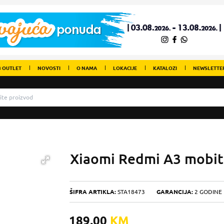
 OUTLET
NOVOSTI
O NAMA
LOKACIJE
KATALOZI
NEWSLETTE
Xiaomi Redmi A3 mobit
ŠIFRA ARTIKLA:
STA18473
GARANCIJA:
2 GODINE
189,00
KM