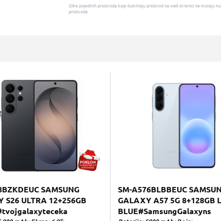
Slike pojedinih proizvoda koje ilustriraju proizvod na web stranici ne moraj
proizvoda.
8BZKDEUC SAMSUNG
SM-A576BLBBEUC SAMSU
 S26 ULTRA 12+256GB
GALAXY A57 5G 8+128GB 
tvojgalaxyteceka
BLUE#SamsungGalaxyns