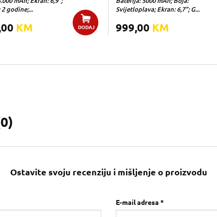
5.000 mAh; Ekran: 6,9";
Baterija: 5000 mAh; Boja:
 2 godine;...
Svijetloplava; Ekran: 6,7”; G...
,00
KM
999,00
KM
DODAJ
(
0
)
Ostavite svoju recenziju i mišljenje o proizvodu
E-mail adresa *