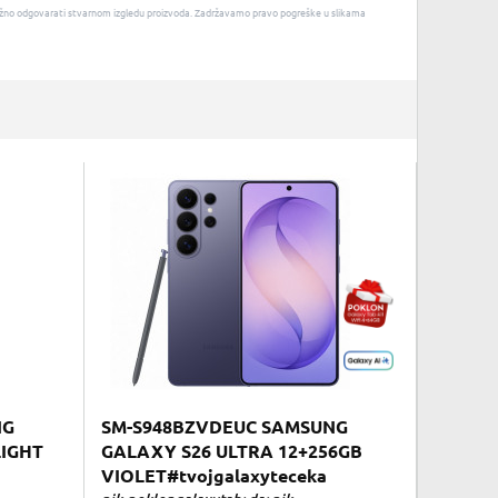
u nužno odgovarati stvarnom izgledu proizvoda. Zadržavamo pravo pogreške u slikama
NG
SM-S948BZVDEUC SAMSUNG
LIGHT
GALAXY S26 ULTRA 12+256GB
VIOLET#tvojgalaxyteceka