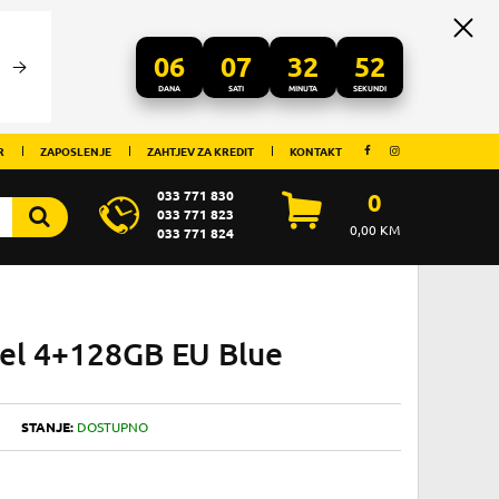
06
07
32
52
DANA
SATI
MINUTA
SEKUNDI
R
ZAPOSLENJE
ZAHTJEV ZA KREDIT
KONTAKT
033 771 830
0
033 771 823
0,00
KM
033 771 824
el 4+128GB EU Blue
STANJE:
DOSTUPNO