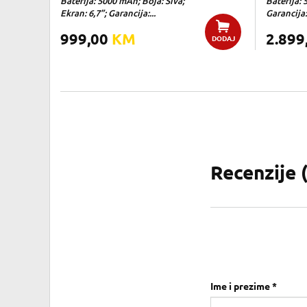
Baterija: 5000 mAh; Boja: Siva;
Baterija: 
Ekran: 6,7”; Garancija:...
Garancija:
999,00
KM
2.899
DODAJ
Recenzije 
Ime i prezime *