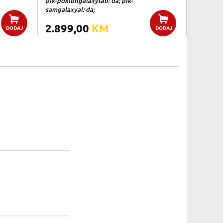
pik-poklongalaxytab: da; pik-
samgalaxyal: da;
2.899,00
KM
DODAJ
DODAJ