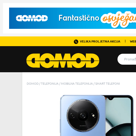
VELIKA PROLJETNA AKCIJA
WEB
DOMOD
TELEFONIJA
MOBILNA TELEFONIJA
SMART TELEFONI