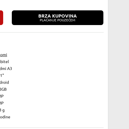
BRZA KUPOVINA
PLAĆANJE POUZEĆEM
aomi
bitel
dmi A3
71"
droid
8GB
MP
MP
3 g
godine