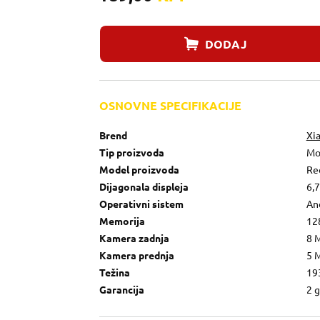
DODAJ
OSNOVNE SPECIFIKACIJE
Brend
Xi
Tip proizvoda
Mo
Model proizvoda
Re
Dijagonala displeja
6,
Operativni sistem
An
Memorija
12
Kamera zadnja
8 
Kamera prednja
5 
Težina
19
Garancija
2 