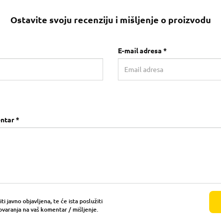
Ostavite svoju recenziju i mišljenje o proizvodu
E-mail adresa *
ntar *
i javno objavljena, te će ista poslužiti
ovaranja na vaš komentar / mišljenje.