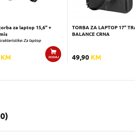
torba za laptop 15,6" +
TORBA ZA LAPTOP 17" T
 mis
BALANCE CRNA
rakteristike: Za laptop
0
KM
49,90
KM
DODAJ
(
0
)