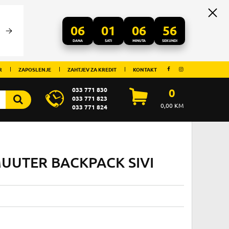
06
01
06
56
DANA
SATI
MINUTA
SEKUNDI
R
ZAPOSLENJE
ZAHTJEV ZA KREDIT
KONTAKT
033 771 830
0
033 771 823
0,00
KM
033 771 824
UUTER BACKPACK SIVI