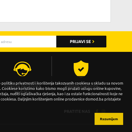
PRIJAVI SE
politiku privatnosti i korištenja takozvanih cookiesa u skladu sa novom
Najbolja korisnička
Sigurna kupovina
Cookiese koristimo kako bismo mogli pružati uslugu online kupovine,
podrška
držaja, nuditi oglašivačka rješenja, kao i za ostale funkcionalnosti koje ne
 cookiesa. Daljnjim korištenjem online prodavnice domod.ba pristajete
PRATITE NAS
Razumijem