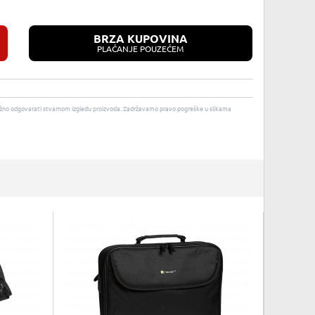
BRZA KUPOVINA
PLAĆANJE POUZEĆEM
u nužno odgovarati stvarnom izgledu proizvoda. Zadržavamo pravo pogreške u slikama