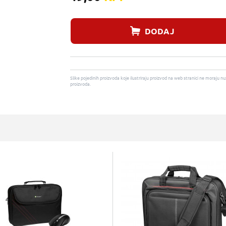
DODAJ
Slike pojedinih proizvoda koje ilustriraju proizvod na web stranici ne moraj
proizvoda.