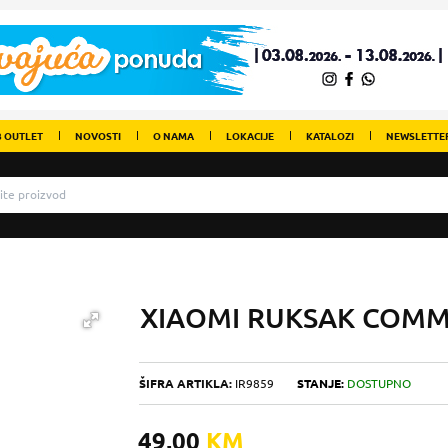
 OUTLET
NOVOSTI
O NAMA
LOKACIJE
KATALOZI
NEWSLETTE
XIAOMI RUKSAK COMM
ŠIFRA ARTIKLA:
IR9859
STANJE:
DOSTUPNO
49,00
KM