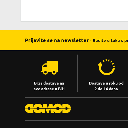
Prijavite se na newsletter
- Budite u toku s 
Brza dostava na
Dostava u roku od
sve adrese u BiH
2 do 14 dana