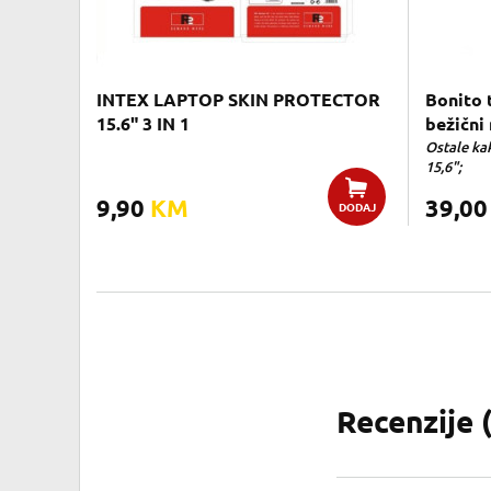
INTEX LAPTOP SKIN PROTECTOR
Bonito 
15.6" 3 IN 1
bežični
Ostale kak
15,6";
9,90
KM
39,0
DODAJ
Recenzije 