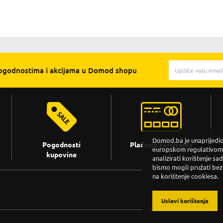
pogodnostima i akcijama u Domod shopu
Domod.ba je unaprijedio 
Pogodnosti
Plaćanje karticama
europskom regulativom. 
kupovine
analizirati korištenje sa
bismo mogli pružati bez
na korištenje cookiesa.
Uslovi korištenja