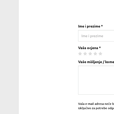
Ime i prezime *
Vaša ocjena *
Vaše mišljenje / kome
Vaša e-mail adresa neće bit
isključivo za potrebe odg